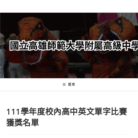
跳
轉
至
主
要
內
容
選單
111學年度校內高中英文單字比賽
獲獎名單