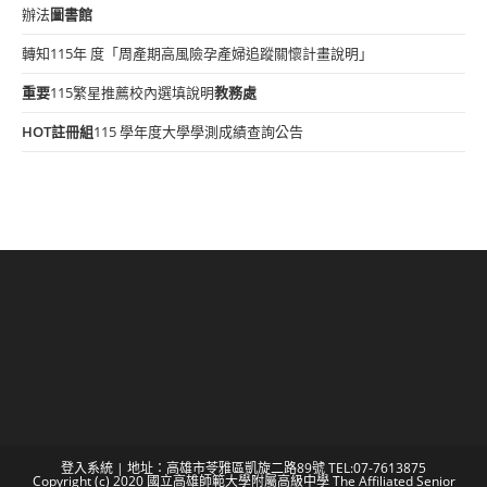
辦法
圖書館
轉知115年 度「周產期高風險孕產婦追蹤關懷計畫說明」
重要
115繁星推薦校內選填說明
教務處
HOT
註冊組
115 學年度大學學測成績查詢公告
登入系統
| 地址：高雄市苓雅區凱旋二路89號 TEL:07-7613875
Copyright (c) 2020 國立高雄師範大學附屬高級中學 The Affiliated Senior