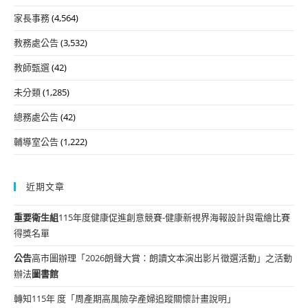
家長事務
(4,564)
教務處公告
(3,532)
教師甄選
(42)
未分類
(1,285)
總務處公告
(42)
輔導室公告
(1,222)
近期文章
重要
衛生組
115年度健康促進創意競賽-健康新視界海報設計與電繪比賽
得獎名單
公告
高市圖辦理「2026朗聲大賞：朗讀文本演出影片徵選活動」之活動
辦法
圖書館
轉知115年 度「周產期高風險孕產婦追蹤關懷計畫說明」