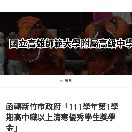
跳
轉
至
主
要
內
容
選單
函轉新竹市政府「111學年第1學
期高中職以上清寒優秀學生獎學
金」