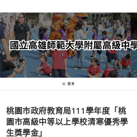
跳
轉
至
主
要
內
容
選單
桃園市政府教育局111學年度「桃
園市高級中等以上學校清寒優秀學
生獎學金」