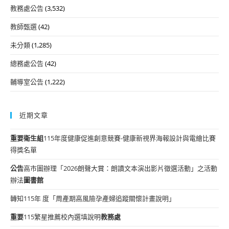
教務處公告
(3,532)
教師甄選
(42)
未分類
(1,285)
總務處公告
(42)
輔導室公告
(1,222)
近期文章
重要
衛生組
115年度健康促進創意競賽-健康新視界海報設計與電繪比賽
得獎名單
公告
高市圖辦理「2026朗聲大賞：朗讀文本演出影片徵選活動」之活動
辦法
圖書館
轉知115年 度「周產期高風險孕產婦追蹤關懷計畫說明」
重要
115繁星推薦校內選填說明
教務處