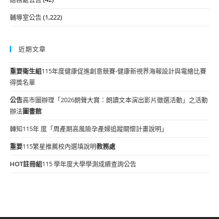
輔導室公告
(1,222)
近期文章
重要
衛生組
115年度健康促進創意競賽-健康新視界海報設計與電繪比賽
得獎名單
公告
高市圖辦理「2026朗聲大賞：朗讀文本演出影片徵選活動」之活動
辦法
圖書館
轉知115年 度「周產期高風險孕產婦追蹤關懷計畫說明」
重要
115繁星推薦校內選填說明
教務處
HOT
註冊組
115 學年度大學學測成績查詢公告