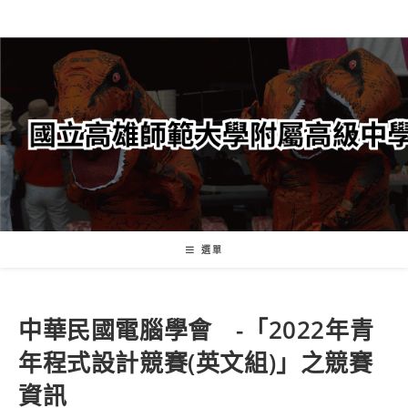
跳
轉
至
主
要
內
容
選單
中華民國電腦學會 -「2022年青
年程式設計競賽(英文組)」之競賽
資訊