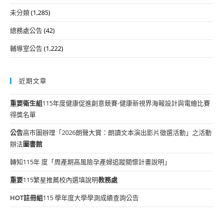
未分類
(1,285)
總務處公告
(42)
輔導室公告
(1,222)
近期文章
重要
衛生組
115年度健康促進創意競賽-健康新視界海報設計與電繪比賽
得獎名單
公告
高市圖辦理「2026朗聲大賞：朗讀文本演出影片徵選活動」之活動
辦法
圖書館
轉知115年 度「周產期高風險孕產婦追蹤關懷計畫說明」
重要
115繁星推薦校內選填說明
教務處
HOT
註冊組
115 學年度大學學測成績查詢公告