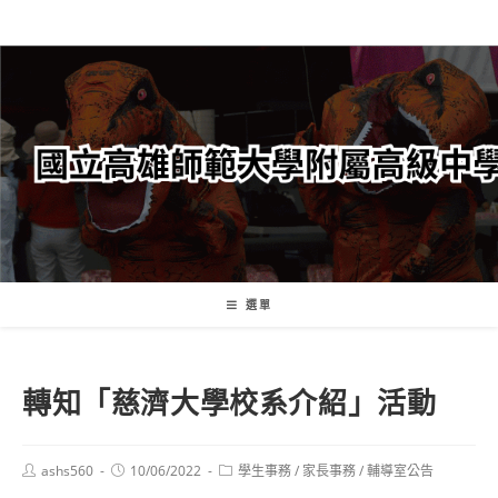
跳
轉
至
主
要
內
容
選單
轉知「慈濟大學校系介紹」活動
Post
Post
Post
ashs560
10/06/2022
學生事務
/
家長事務
/
輔導室公告
author:
published:
category: