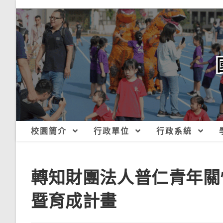
跳
轉
至
主
要
內
容
校園簡介
行政單位
行政系統
轉知財團法人普仁青年關
暨育成計畫