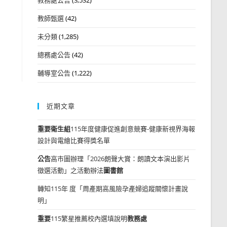
教師甄選
(42)
未分類
(1,285)
總務處公告
(42)
輔導室公告
(1,222)
近期文章
重要
衛生組
115年度健康促進創意競賽-健康新視界海報
設計與電繪比賽得獎名單
公告
高市圖辦理「2026朗聲大賞：朗讀文本演出影片
徵選活動」之活動辦法
圖書館
轉知115年 度「周產期高風險孕產婦追蹤關懷計畫說
明」
重要
115繁星推薦校內選填說明
教務處