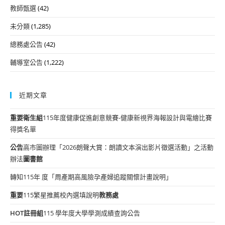
教師甄選
(42)
未分類
(1,285)
總務處公告
(42)
輔導室公告
(1,222)
近期文章
重要
衛生組
115年度健康促進創意競賽-健康新視界海報設計與電繪比賽
得獎名單
公告
高市圖辦理「2026朗聲大賞：朗讀文本演出影片徵選活動」之活動
辦法
圖書館
轉知115年 度「周產期高風險孕產婦追蹤關懷計畫說明」
重要
115繁星推薦校內選填說明
教務處
HOT
註冊組
115 學年度大學學測成績查詢公告