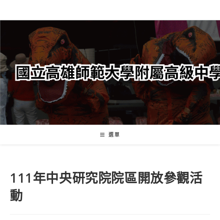
跳
轉
至
主
要
內
容
選單
111年中央研究院院區開放參觀活
動