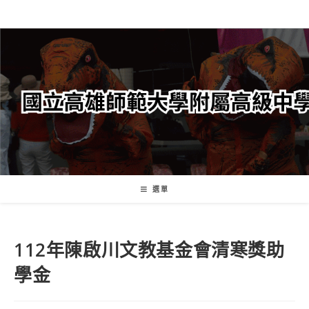
跳
轉
至
主
要
內
容
選單
112年陳啟川文教基金會清寒獎助
學金