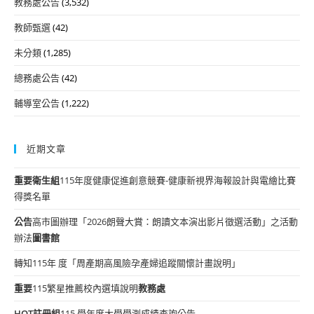
教務處公告
(3,532)
教師甄選
(42)
未分類
(1,285)
總務處公告
(42)
輔導室公告
(1,222)
近期文章
重要
衛生組
115年度健康促進創意競賽-健康新視界海報設計與電繪比賽
得獎名單
公告
高市圖辦理「2026朗聲大賞：朗讀文本演出影片徵選活動」之活動
辦法
圖書館
轉知115年 度「周產期高風險孕產婦追蹤關懷計畫說明」
重要
115繁星推薦校內選填說明
教務處
HOT
註冊組
115 學年度大學學測成績查詢公告