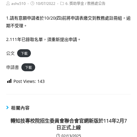
Post
Post
Post
ashs510
10/07/2022
6. 獎助學金
/
教務處公告
author:
published:
category:
1.請有意願申請者於10/20(四)前將申請表繳交到教務處註冊組，逾
期不受理。
2.111年已錄取名單，須重新提出申請。
公文
下載
申請書
下載
Post Views:
143
相關內容
轉知技專校院招生委員會聯合會官網新版於114年2月7
日正式上線
02/13/2025