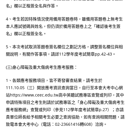
名」欄以正楷簽全名與作答。
4、考生若因特殊情況使用備用答題卷時，雖備用答題卷上無考生
本人應試號碼與姓名，但仍須於備用答題卷上之「確認後考生簽
名」欄以正楷簽全名。
5、本次考試取消答題卷簽名欄位之劃記方格，調整簽名欄位與相
關說明，有關作答事項，請詳112學年度考試簡章pp.42-43。
(三)身心障礙及重大傷病考生應考服務：
1、各類應考服務項目，皆不寄發審查結果，請考生於
111.10.05（三）開放應考資訊查詢當日，自行至本會大考中心網
站https://www.ceec.edu.tw高中英聽試務專區查覽或列印，其中
申請特殊項目之考生則請於試務專區之「身心障礙及重大傷病考生
應考服務網」查覽或列印（參見112學年度考試簡章p.27）；亦請
貴單位師長給予相關考生必要之查詢協助，如有查詢相關問題，請
致電本會大考中心（電話：02-23661416轉608）洽詢。