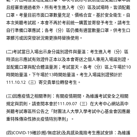
且經審查通過者外，所有考生進入考（分）區及試場時，皆須配戴
口罩。考量目前市面口罩數量充足、價格合宜，基於安全衛生，自
本次英聽考試起，本會不再於考前統一購置並寄發予考生，請考生
自行準備口罩應試；各考（分）區仍備有適當數量口罩，供考生口
罩髒污或因突發狀況需更換時替換使用。
(二)考試當日入場出示身分識別證件與量溫：考生進入考（分）區
時須出示應試有效證件正本以及本會寄送之個人專用入場識別證，
並配戴口罩與配合體溫量測；考試當天，各考（分）區上午場於10
時開始量溫，下午場於13時開始量溫。考生入場識別證預計於
111.10.12（三）寄交貴單位轉發考生。
(三)因應疫情之相關準則：有關疫情期間，為維護考試安全之相關
規定與罰則，請查閱本會於111.09.07（三）在大考中心網站高中
英聽考試專區所公告之「財團法人大學入學考試中心基金會因應嚴
重特殊傳染性肺炎疫情特別準則」。
(四)COVID-19確診(輕/無症狀)及具感染風險考生應試安排：為維護