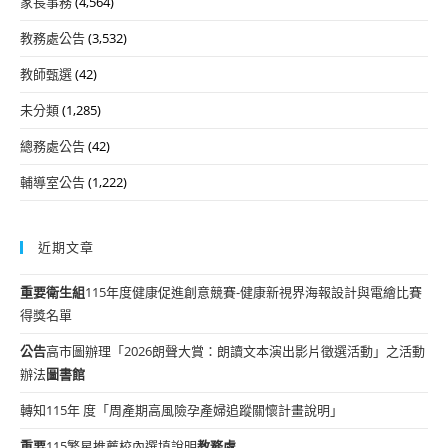
家長事務
(4,564)
教務處公告
(3,532)
教師甄選
(42)
未分類
(1,285)
總務處公告
(42)
輔導室公告
(1,222)
近期文章
重要
衛生組
115年度健康促進創意競賽-健康新視界海報設計與電繪比賽
得獎名單
公告
高市圖辦理「2026朗聲大賞：朗讀文本演出影片徵選活動」之活動
辦法
圖書館
轉知115年 度「周產期高風險孕產婦追蹤關懷計畫說明」
重要
115繁星推薦校內選填說明
教務處