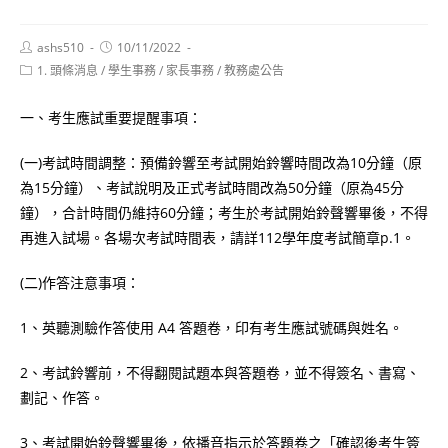
Post
Post
ashs510
10/11/2022
author:
published:
Post
1. 頭條消息
/
學生事務
/
家長事務
/
教務處公告
category:
一、考生應試重要提醒事項：
(一)考試時間調整：預備鈴響至考試開始鈴響時間改為10分鐘（原
為15分鐘）、考試說明及正式考試時間改為50分鐘（原為45分
鐘），合計時間仍維持60分鐘；考生於考試開始鈴聲響畢後，不得
再進入試場。各場次考試時間表，請詳112學年度考試簡章p.1。
(二)作答注意事項：
1、英聽測驗作答使用 A4 答題卷，印有考生應試號碼與姓名。
2、考試鈴響前，不得翻閱試題本與答題卷，並不得簽名、書寫、
劃記、作答。
3、考試開始鈴聲響畢後，依播音指示於答題卷之「確認後考生簽