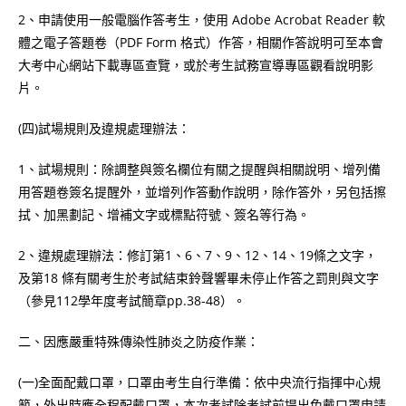
2、申請使用一般電腦作答考生，使用 Adobe Acrobat Reader 軟
體之電子答題卷（PDF Form 格式）作答，相關作答說明可至本會
大考中心網站下載專區查覽，或於考生試務宣導專區觀看說明影
片。
(四)試場規則及違規處理辦法：
1、試場規則：除調整與簽名欄位有關之提醒與相關說明、增列備
用答題卷簽名提醒外，並增列作答動作說明，除作答外，另包括擦
拭、加黑劃記、增補文字或標點符號、簽名等行為。
2、違規處理辦法：修訂第1、6、7、9、12、14、19條之文字，
及第18 條有關考生於考試結束鈴聲響畢未停止作答之罰則與文字
（參見112學年度考試簡章pp.38-48）。
二、因應嚴重特殊傳染性肺炎之防疫作業：
(一)全面配戴口罩，口罩由考生自行準備：依中央流行指揮中心規
範，外出時應全程配戴口罩，本次考試除考試前提出免戴口罩申請