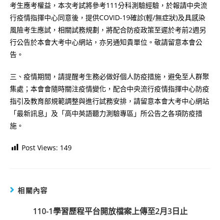
考生應考權益，本次考試將參考111分科測驗經驗，於報請中央流
行疫情指揮中心同意後，提供COVID-19確診(輕/無症狀)及具感染
風險考生應試，相關試務規劃，將配合防疫政策至遲於考前2週另
行公告於本會大考中心網站，亦另通知貴單位。敬請留意本會公
告。
三、疫情期間，請提醒考生務必做好個人防疫措施，避免至人群聚
集處；本會會隨時關注疫情變化，配合中央流行疫情指揮中心防疫
指引及教育部規範調整與進行試務安排，請留意本會大考中心網站
「最新訊息」及「高中英語聽力測驗專區」所公告之各項防疫措
施。
Post Views:
149
相關內容
110-1學習歷程平台開放檔案上傳至2月3日止