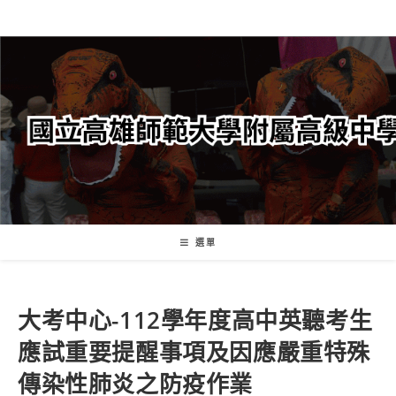
跳
轉
至
主
要
內
容
選單
大考中心-112學年度高中英聽考生
應試重要提醒事項及因應嚴重特殊
傳染性肺炎之防疫作業