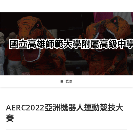
跳
轉
至
主
要
內
容
選單
AERC2022亞洲機器人運動競技大
賽