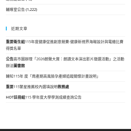
輔導室公告
(1,222)
近期文章
重要
衛生組
115年度健康促進創意競賽-健康新視界海報設計與電繪比賽
得獎名單
公告
高市圖辦理「2026朗聲大賞：朗讀文本演出影片徵選活動」之活動
辦法
圖書館
轉知115年 度「周產期高風險孕產婦追蹤關懷計畫說明」
重要
115繁星推薦校內選填說明
教務處
HOT
註冊組
115 學年度大學學測成績查詢公告