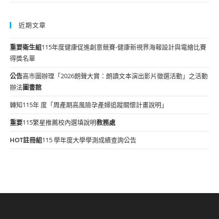
近期文章
重要
衛生組
115年度健康促進創意競賽-健康新視界海報設計與電繪比賽
得獎名單
公告
高市圖辦理「2026朗聲大賞：朗讀文本演出影片徵選活動」之活動
辦法
圖書館
轉知115年 度「周產期高風險孕產婦追蹤關懷計畫說明」
重要
115繁星推薦校內選填說明
教務處
HOT
註冊組
115 學年度大學學測成績查詢公告