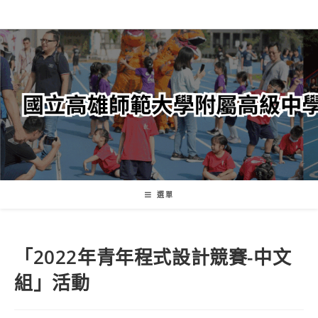
跳
轉
至
主
要
內
容
選單
「2022年青年程式設計競賽-中文
組」活動