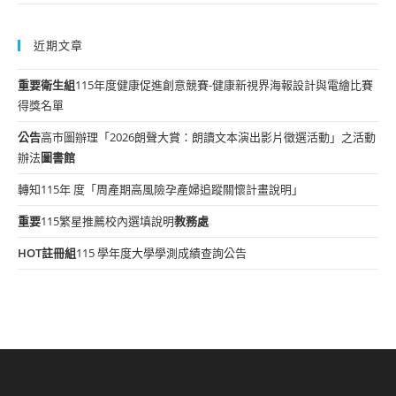
近期文章
重要
衛生組
115年度健康促進創意競賽-健康新視界海報設計與電繪比賽
得獎名單
公告
高市圖辦理「2026朗聲大賞：朗讀文本演出影片徵選活動」之活動
辦法
圖書館
轉知115年 度「周產期高風險孕產婦追蹤關懷計畫說明」
重要
115繁星推薦校內選填說明
教務處
HOT
註冊組
115 學年度大學學測成績查詢公告