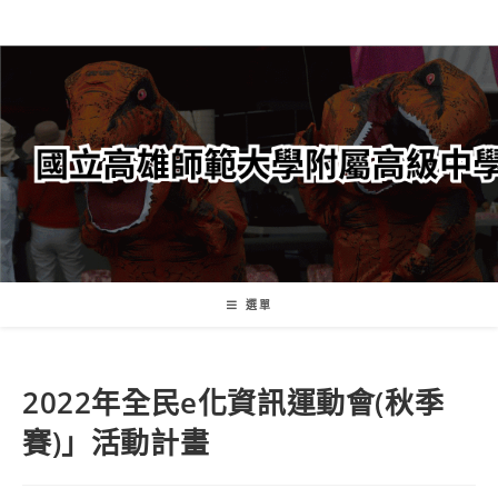
跳
轉
至
主
要
內
容
選單
2022年全民e化資訊運動會(秋季
賽)」活動計畫