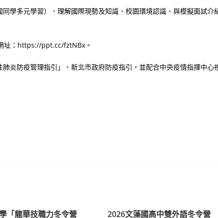
國同學多元學習）、理解國際現勢及知識、校園環境認識、與模擬面試介
s://ppt.cc/fztNBx。
性肺炎防疫管理指引」、新北市政府防疫指引，並配合中央疫情指揮中心
學「龍華技職力冬令營
2026文藻國高中雙外語冬令營