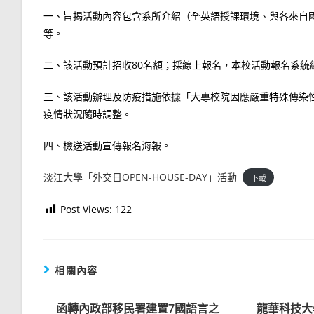
一、旨揭活動內容包含系所介紹（全英語授課環境、與各來自
等。
二、該活動預計招收80名額；採線上報名，本校活動報名系統網址：http
三、該活動辦理及防疫措施依據「大專校院因應嚴重特殊傳染
疫情狀況隨時調整。
四、檢送活動宣傳報名海報。
淡江大學「外交日OPEN-HOUSE-DAY」活動
下載
Post Views:
122
相關內容
函轉內政部移民署建置7國語言之
龍華科技大