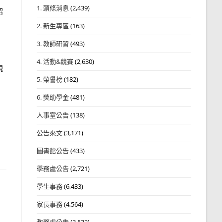
1. 頭條消息
(2,439)
紹
2. 新生專區
(163)
3. 教師研習
(493)
4. 活動&競賽
(2,630)
視
5. 榮譽榜
(182)
6. 獎助學金
(481)
人事室公告
(138)
公告來文
(3,171)
圖書館公告
(433)
學務處公告
(2,721)
學生事務
(6,433)
家長事務
(4,564)
教務處公告
(3,532)