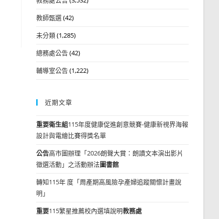
教師甄選
(42)
未分類
(1,285)
總務處公告
(42)
輔導室公告
(1,222)
近期文章
重要
衛生組
115年度健康促進創意競賽-健康新視界海報
設計與電繪比賽得獎名單
公告
高市圖辦理「2026朗聲大賞：朗讀文本演出影片
徵選活動」之活動辦法
圖書館
轉知115年 度「周產期高風險孕產婦追蹤關懷計畫說
明」
重要
115繁星推薦校內選填說明
教務處