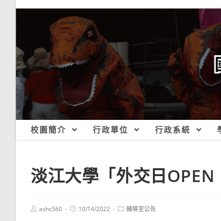
跳
轉
至
主
要
內
容
校園簡介
行政單位
行政系統
淡江大學「外交日OPEN H
Post
Post
Post
ashs560
10/14/2022
輔導室公告
author:
published:
category: