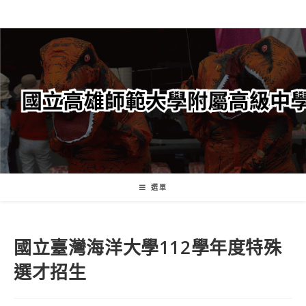
跳
轉
至
主
要
內
容
選單
國立臺灣海洋大學112學年度特殊
選才招生