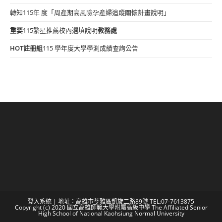
轉知115年 度「周產期高風險孕產婦追蹤關懷計畫說明」
重要
115繁星推薦校內選填說明
教務處
HOT
註冊組
115 學年度大學學測成績查詢公告
登入系統
| 地址：高雄市苓雅區凱旋二路89號 TEL:07-7613875
Copyright (c) 2020 國立高雄師範大學附屬高級中學 The Affiliated Senior
High School of National Kaohsiung Normal University