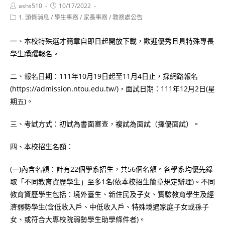
Post
Post
ashs510
10/17/2022
author:
published:
Post
1. 頭條消息
/
學生事務
/
家長事務
/
教務處公告
category:
一、本校特殊選才簡章自即日起開放下載，歡迎優秀且具特殊專長
學生踴躍報名。
二、報名日期：111年10月19日起至11月4日止，採網路報名
(https://admission.ntou.edu.tw/)，面試日期：111年12月2日(星
期五)。
三、考試方式：初試為書面審查，複試為面試（擇優面試）。
四、本校招生名額：
(一)內含名額：計有22個學系招生，共56個名額。各學系均優先錄
取「不同教育資歷學生」至多1名(依本校招生簡章規定辦理)。不同
教育資歷學生包括：境外臺生、新住民及子女、實驗教育學生及經
濟弱勢學生(含低收入戶、中低收入戶、特殊境遇家庭子女或孫子
女、或符合大專校院弱勢學生助學條件者)。