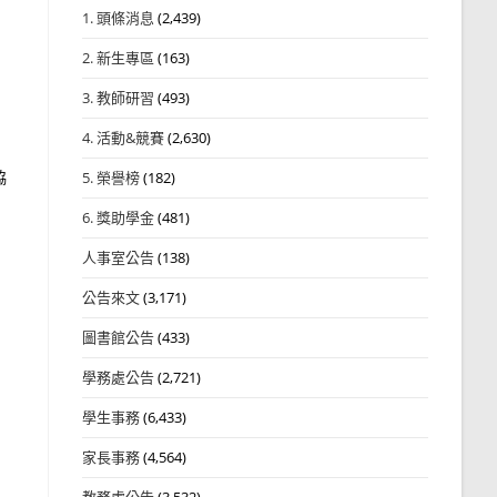
1. 頭條消息
(2,439)
2. 新生專區
(163)
3. 教師研習
(493)
4. 活動&競賽
(2,630)
協
5. 榮譽榜
(182)
6. 獎助學金
(481)
人事室公告
(138)
公告來文
(3,171)
圖書館公告
(433)
學務處公告
(2,721)
學生事務
(6,433)
家長事務
(4,564)
教務處公告
(3,532)