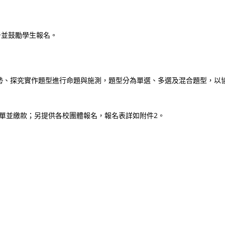
告並鼓勵學生報名。
勢、探究實作題型進行命題與施測，題型分為單選、多選及混合題型，以
表單並繳款；另提供各校團體報名，報名表詳如附件2。