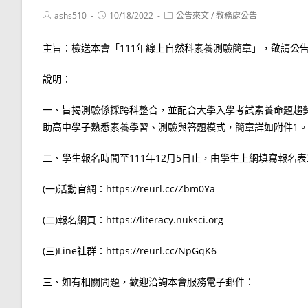
Post
Post
Post
ashs510
10/18/2022
公告來文
/
教務處公告
author:
published:
category:
主旨：檢送本會「111年線上自然科素養測驗簡章」，敬請公
說明：
一、旨揭測驗係採跨科整合，並配合大學入學考試素養命題趨
助高中學子熟悉素養學習、測驗與答題模式，簡章詳如附件1。
二、學生報名時間至111年12月5日止，由學生上網填寫報名
(一)活動官網：https://reurl.cc/Zbm0Ya
(二)報名網頁：https://literacy.nuksci.org
(三)Line社群：https://reurl.cc/NpGqK6
三、如有相關問題，歡迎洽詢本會服務電子郵件：