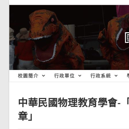
跳
轉
至
主
要
內
容
校園簡介
行政單位
行政系統
中華民國物理教育學會-「
章」