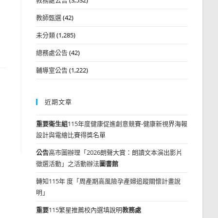
教師甄選
(42)
未分類
(1,285)
總務處公告
(42)
輔導室公告
(1,222)
近期文章
重要
衛生組
115年度健康促進創意競賽-健康新視界海報
設計與電繪比賽得獎名單
公告
高市圖辦理「2026朗聲大賞：朗讀文本演出影片
徵選活動」之活動辦法
圖書館
轉知115年 度「周產期高風險孕產婦追蹤關懷計畫說
明」
重要
115繁星推薦校內選填說明
教務處