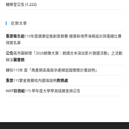
輔導室公告
(1,222)
近期文章
重要
衛生組
115年度健康促進創意競賽-健康新視界海報設計與電繪比賽
得獎名單
公告
高市圖辦理「2026朗聲大賞：朗讀文本演出影片徵選活動」之活動
辦法
圖書館
轉知115年 度「周產期高風險孕產婦追蹤關懷計畫說明」
重要
115繁星推薦校內選填說明
教務處
HOT
註冊組
115 學年度大學學測成績查詢公告