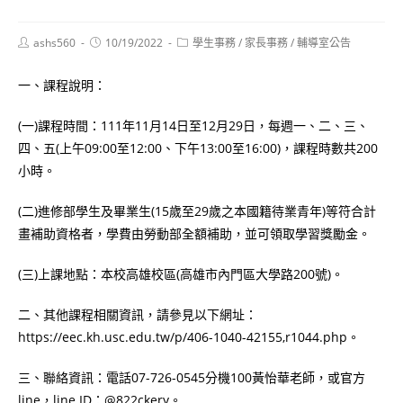
Post
Post
Post
ashs560
10/19/2022
學生事務
/
家長事務
/
輔導室公告
author:
published:
category:
一、課程說明：
(一)課程時間：111年11月14日至12月29日，每週一、二、三、
四、五(上午09:00至12:00、下午13:00至16:00)，課程時數共200
小時。
(二)進修部學生及畢業生(15歲至29歲之本國籍待業青年)等符合計
畫補助資格者，學費由勞動部全額補助，並可領取學習獎勵金。
(三)上課地點：本校高雄校區(高雄市內門區大學路200號)。
二、其他課程相關資訊，請參見以下網址：
https://eec.kh.usc.edu.tw/p/406-1040-42155,r1044.php。
三、聯絡資訊：電話07-726-0545分機100黃怡華老師，或官方
line，line ID：@822ckery。