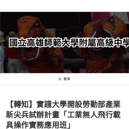
跳
轉
至
主
要
內
容
選單
【轉知】實踐大學開設勞動部產業
新尖兵試辦計畫「工業無人飛行載
具操作實務應用班」