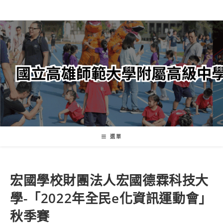
跳
轉
至
主
要
內
容
選單
宏國學校財團法人宏國德霖科技大
學-「2022年全民e化資訊運動會」
秋季賽