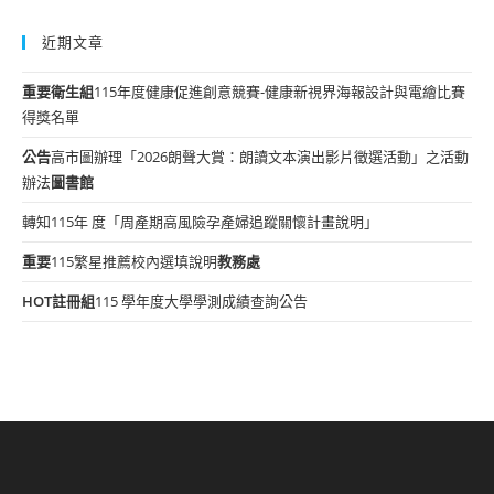
近期文章
重要
衛生組
115年度健康促進創意競賽-健康新視界海報設計與電繪比賽
得獎名單
公告
高市圖辦理「2026朗聲大賞：朗讀文本演出影片徵選活動」之活動
辦法
圖書館
轉知115年 度「周產期高風險孕產婦追蹤關懷計畫說明」
重要
115繁星推薦校內選填說明
教務處
HOT
註冊組
115 學年度大學學測成績查詢公告