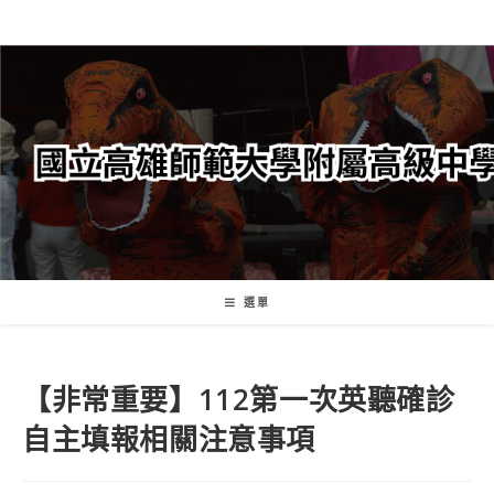
跳
轉
至
主
要
內
容
選單
【非常重要】112第一次英聽確診
自主填報相關注意事項