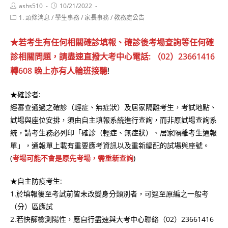
Post
Post
ashs510
10/21/2022
author:
published:
Post
1. 頭條消息
/
學生事務
/
家長事務
/
教務處公告
category:
★若考生有任何相關確診填報、確診後考場查詢等任何確
診相關問題，請盡速直撥大考中心電話: （02）23661416
轉608 晚上亦有人輪班接聽
!
★確診者:
經審查通過之確診（輕症、無症狀）及居家隔離考生，考試地點、
試場與座位安排，須由自主填報系統進行查詢，而非原試場查詢系
統，請考生務必列印「確診（輕症、無症狀）、居家隔離考生通報
單」，通報單上載有重要應考資訊以及重新編配的試場與座號。
(
考場可能不會是原先考場，需重新查詢
)
★自主防疫考生:
1.於填報後至考試前皆未改變身分類別者，可逕至原編之一般考
（分）區應試
2.若快篩檢測陽性，應自行盡速與大考中心聯絡（02）23661416