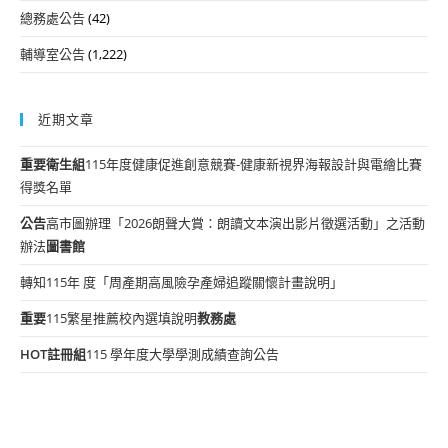
總務處公告
(42)
輔導室公告
(1,222)
近期文章
重要
衛生組
115年度健康促進創意競賽-健康新視界海報設計與電繪比賽
得獎名單
公告
高市圖辦理「2026朗聲大賞：朗讀文本演出影片徵選活動」之活動
辦法
圖書館
轉知115年 度「周產期高風險孕產婦追蹤關懷計畫說明」
重要
115繁星推薦校內選填說明
教務處
HOT
註冊組
115 學年度大學學測成績查詢公告