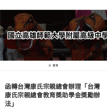
跳
轉
至
主
要
內
容
選單
函轉台灣康氏宗親總會辦理「台灣
康氏宗親總會教育奬助學金奬勵辦
法」