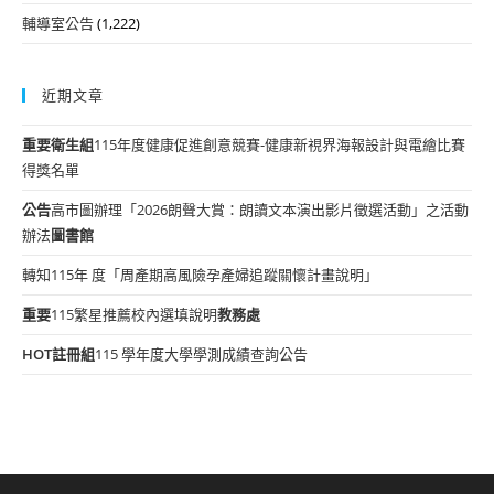
輔導室公告
(1,222)
近期文章
重要
衛生組
115年度健康促進創意競賽-健康新視界海報設計與電繪比賽
得獎名單
公告
高市圖辦理「2026朗聲大賞：朗讀文本演出影片徵選活動」之活動
辦法
圖書館
轉知115年 度「周產期高風險孕產婦追蹤關懷計畫說明」
重要
115繁星推薦校內選填說明
教務處
HOT
註冊組
115 學年度大學學測成績查詢公告