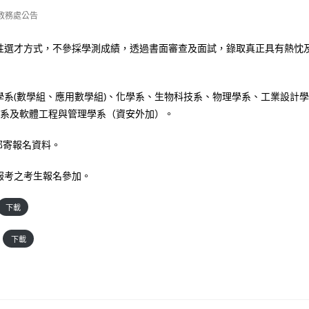
教務處公告
性選才方式，不參採學測成績，透過書面審查及面試，錄取真正具有熱忱
系(數學組、應用數學組)、化學系、生物科技系、物理學系、工業設計學
學系及軟體工程與管理學系（資安外加）。
前郵寄報名資料。
報考之考生報名參加。
下載
下載