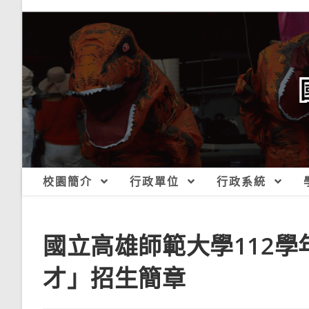
跳
轉
至
主
要
內
容
校園簡介
行政單位
行政系統
國立高雄師範大學112
才」招生簡章