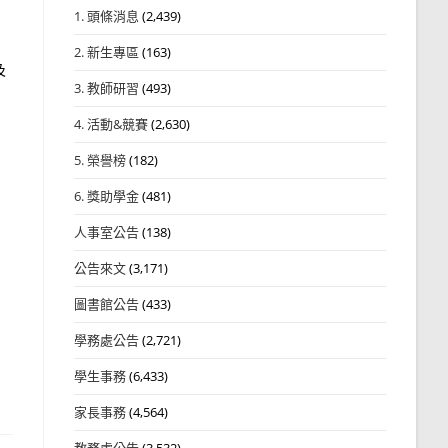
1. 頭條消息
(2,439)
2. 新生專區
(163)
及
3. 教師研習
(493)
4. 活動&競賽
(2,630)
5. 榮譽榜
(182)
6. 獎助學金
(481)
人事室公告
(138)
公告來文
(3,171)
圖書館公告
(433)
學務處公告
(2,721)
學生事務
(6,433)
家長事務
(4,564)
教務處公告
(3,532)