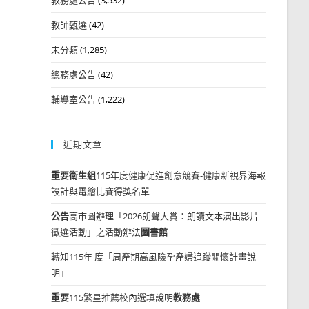
教師甄選
(42)
未分類
(1,285)
總務處公告
(42)
輔導室公告
(1,222)
近期文章
重要
衛生組
115年度健康促進創意競賽-健康新視界海報
設計與電繪比賽得獎名單
公告
高市圖辦理「2026朗聲大賞：朗讀文本演出影片
徵選活動」之活動辦法
圖書館
轉知115年 度「周產期高風險孕產婦追蹤關懷計畫說
明」
重要
115繁星推薦校內選填說明
教務處