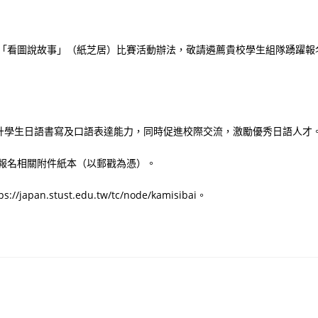
語「看圖說故事」（紙芝居）比賽活動辦法，敬請遴薦貴校學生組隊踴躍報
升學生日語書寫及口語表達能力，同時促進校際交流，激勵優秀日語人才
前郵寄報名相關附件紙本（以郵戳為憑）。
stust.edu.tw/tc/node/kamisibai。