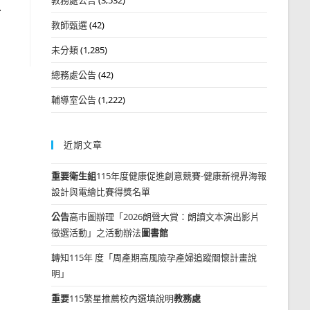
科
教師甄選
(42)
未分類
(1,285)
總務處公告
(42)
輔導室公告
(1,222)
近期文章
重要
衛生組
115年度健康促進創意競賽-健康新視界海報
設計與電繪比賽得獎名單
公告
高市圖辦理「2026朗聲大賞：朗讀文本演出影片
徵選活動」之活動辦法
圖書館
轉知115年 度「周產期高風險孕產婦追蹤關懷計畫說
明」
重要
115繁星推薦校內選填說明
教務處