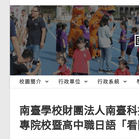
跳
轉
至
主
要
內
容
校園簡介
行政單位
行政系統
南臺學校財團法人南臺科技
專院校暨高中職日語「看