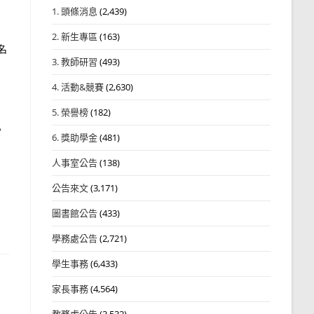
1. 頭條消息
(2,439)
2. 新生專區
(163)
名
3. 教師研習
(493)
4. 活動&競賽
(2,630)
5. 榮譽榜
(182)
。
6. 獎助學金
(481)
人事室公告
(138)
公告來文
(3,171)
圖書館公告
(433)
學務處公告
(2,721)
學生事務
(6,433)
家長事務
(4,564)
教務處公告
(3,532)