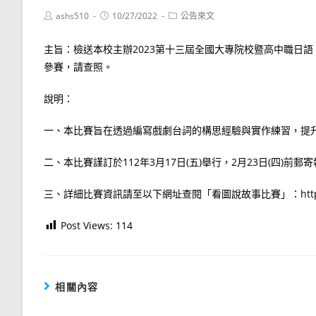
Post
Post
Post
ashs510
10/27/2022
公告來文
author:
published:
category:
主旨：檢送本校主辦2023第十三屆全國大專院校暨高中職日
參賽，請查照。
說明：
一、本比賽旨在透過編寫戲劇台詞的構思經驗與實作練習，提
二、本比賽謹訂於112年3月17日(五)舉行，2月23日(四)
三、詳細比賽資訊請至以下網址查閱「看圖說故事比賽」：https://japan.
Post Views:
114
相關內容