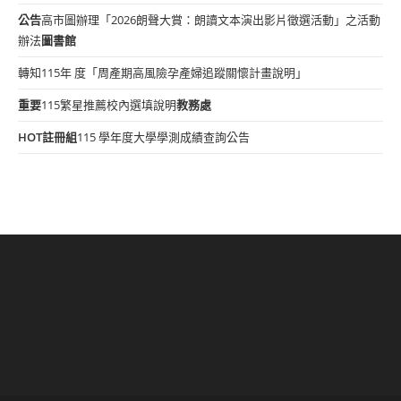
公告
高市圖辦理「2026朗聲大賞：朗讀文本演出影片徵選活動」之活動
辦法
圖書館
轉知115年 度「周產期高風險孕產婦追蹤關懷計畫說明」
重要
115繁星推薦校內選填說明
教務處
HOT
註冊組
115 學年度大學學測成績查詢公告