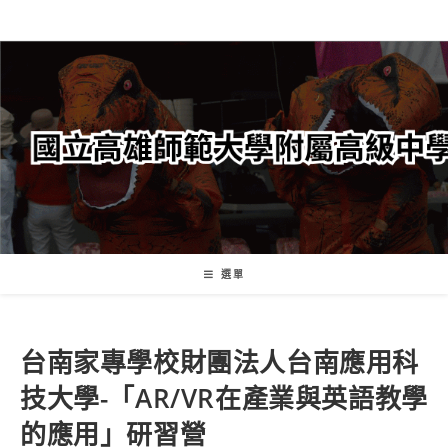
跳
轉
至
主
要
內
容
選單
台南家專學校財團法人台南應用科
技大學-「AR/VR在產業與英語教學
的應用」研習營