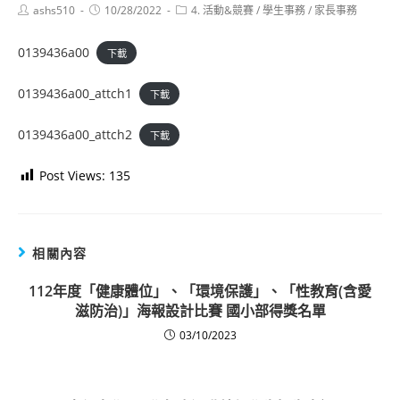
Post
Post
Post
ashs510
10/28/2022
4. 活動&競賽
/
學生事務
/
家長事務
author:
published:
category:
0139436a00
下載
0139436a00_attch1
下載
0139436a00_attch2
下載
Post Views:
135
相關內容
112年度「健康體位」、「環境保護」、「性教育(含愛
滋防治)」海報設計比賽 國小部得獎名單
03/10/2023