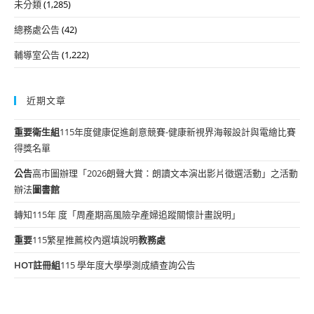
未分類
(1,285)
總務處公告
(42)
輔導室公告
(1,222)
近期文章
重要
衛生組
115年度健康促進創意競賽-健康新視界海報設計與電繪比賽
得獎名單
公告
高市圖辦理「2026朗聲大賞：朗讀文本演出影片徵選活動」之活動
辦法
圖書館
轉知115年 度「周產期高風險孕產婦追蹤關懷計畫說明」
重要
115繁星推薦校內選填說明
教務處
HOT
註冊組
115 學年度大學學測成績查詢公告