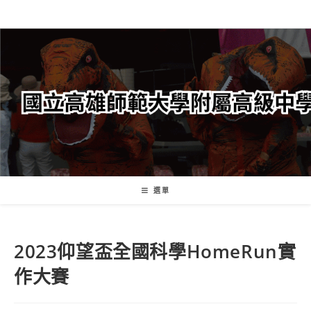
跳
轉
至
主
要
內
容
選單
2023仰望盃全國科學HomeRun實
作大賽