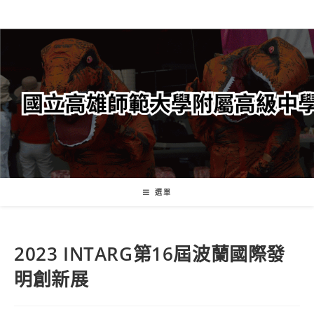
跳
轉
至
主
要
內
容
選單
2023 INTARG第16屆波蘭國際發
明創新展