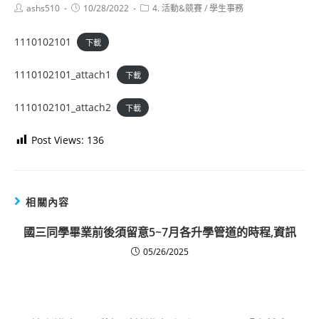
Post
Post
Post
ashs510
10/28/2022
4. 活動&競賽
/
學生事務
author:
published:
category:
1110102101
下載
1110102101_attach1
下載
1110102101_attach2
下載
Post Views:
136
相關內容
國三同學畢業前後須留意5~7月各升學管道的時程,資訊
05/26/2025