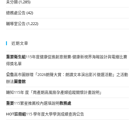
未分類
(1,285)
總務處公告
(42)
輔導室公告
(1,222)
近期文章
重要
衛生組
115年度健康促進創意競賽-健康新視界海報設計與電繪比賽
得獎名單
公告
高市圖辦理「2026朗聲大賞：朗讀文本演出影片徵選活動」之活動
辦法
圖書館
轉知115年 度「周產期高風險孕產婦追蹤關懷計畫說明」
重要
115繁星推薦校內選填說明
教務處
HOT
註冊組
115 學年度大學學測成績查詢公告