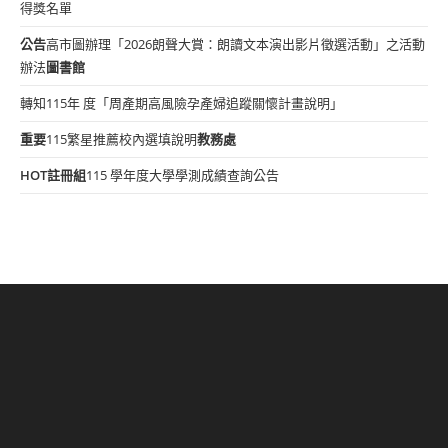
得獎名單
公告
高市圖辦理「2026朗聲大賞：朗讀文本演出影片徵選活動」之活動
辦法
圖書館
轉知115年 度「周產期高風險孕產婦追蹤關懷計畫說明」
重要
115繁星推薦校內選填說明
教務處
HOT
註冊組
115 學年度大學學測成績查詢公告