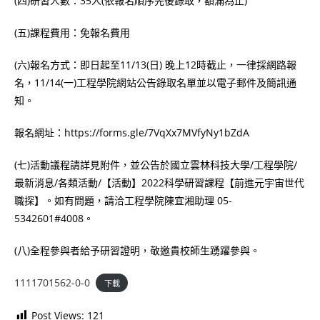
(四)研習人數：35人(依報名順序先後錄取，額滿為止)
(五)課程費用：免報名費用
(六)報名方式：即日起至11/13(日) 晚上12時截止，一律採網路報
名，11/14(一)工程學院網站公告錄取名單並以電子郵件及簡訊通
知。
報名網址：https://forms.gle/7VqXx7MVfyNy1bZdA
(七)活動議程請詳見附件，並公告於國立雲林科技大學/工程學院/
最新消息/各類活動/【活動】2022科學研習課程【前進元宇宙世代
職探】。如有問題，請洽工程學院陳宜湘助理 05-
5342601#4008。
(八)全程參與者給予研習證明，敬邀貴校師生踴躍參與。
1111701562-0-0
下載
Post Views:
121