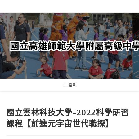
跳
轉
至
主
要
內
容
選單
國立雲林科技大學–2022科學研習
課程【前進元宇宙世代職探】