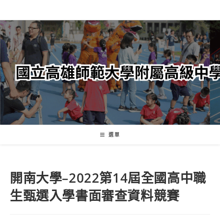
跳
轉
至
主
要
內
容
選單
開南大學–2022第14屆全國高中職
生甄選入學書面審查資料競賽