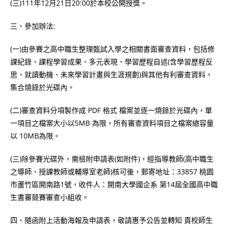
(三)111年12月21日20:00於本校公開授獎。
三、參加辦法:
(一)由參賽之高中職生整理甄試入學之相關書面審查資料，包括修
課紀錄、課程學習成果、多元表現、學習歷程自述(含學習歷程反
思、就讀動機、未來學習計畫與生涯規劃)與其他有利審查資料，
集合燒錄於光碟內。
(二)審查資料分項製作成 PDF 格式 檔案並逐一燒錄於光碟內，單
一項目之檔案大小以5MB 為限，所有審查資料項目之檔案總容量
以 10MB為限。
(三)除參賽光碟外，需檢附申請表(如附件)，經指導教師(高中職生
之導師、授課教師或輔導室老師)核可後，郵寄地址：33857 桃園
市蘆竹區開南路1號，收件人：開南大學國企系 第14屆全國高中職
生書審競賽審查小組收。
四、隨函附上活動海報及申請表，敬請惠予公告並轉知 貴校師生