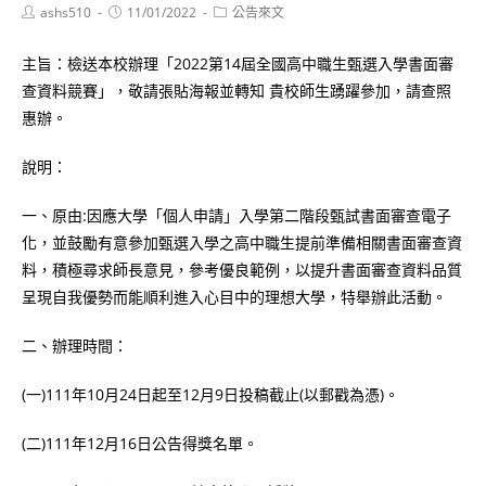
Post
Post
Post
ashs510
11/01/2022
公告來文
author:
published:
category:
主旨：檢送本校辦理「2022第14屆全國高中職生甄選入學書面審
查資料競賽」，敬請張貼海報並轉知 貴校師生踴躍參加，請查照
惠辦。
說明：
一、原由:因應大學「個人申請」入學第二階段甄試書面審查電子
化，並鼓勵有意參加甄選入學之高中職生提前準備相關書面審查資
料，積極尋求師長意見，參考優良範例，以提升書面審查資料品質
呈現自我優勢而能順利進入心目中的理想大學，特舉辦此活動。
二、辦理時間：
(一)111年10月24日起至12月9日投稿截止(以郵戳為憑)。
(二)111年12月16日公告得獎名單。