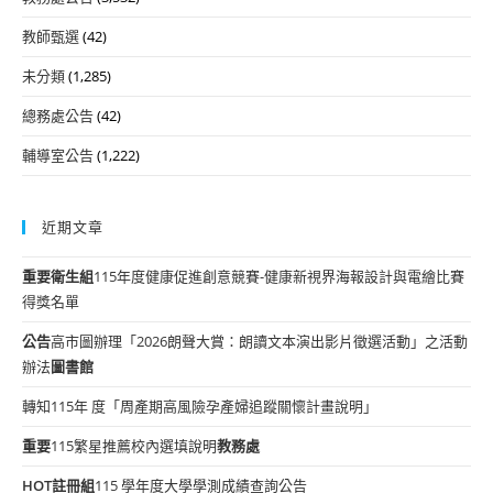
教師甄選
(42)
未分類
(1,285)
總務處公告
(42)
輔導室公告
(1,222)
近期文章
重要
衛生組
115年度健康促進創意競賽-健康新視界海報設計與電繪比賽
得獎名單
公告
高市圖辦理「2026朗聲大賞：朗讀文本演出影片徵選活動」之活動
辦法
圖書館
轉知115年 度「周產期高風險孕產婦追蹤關懷計畫說明」
重要
115繁星推薦校內選填說明
教務處
HOT
註冊組
115 學年度大學學測成績查詢公告