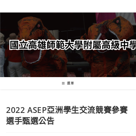
跳
轉
至
主
要
內
容
選單
2022 ASEP亞洲學生交流競賽參賽
選手甄選公告