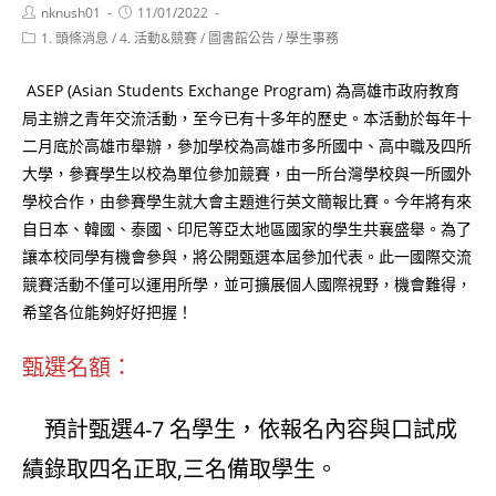
Post
Post
nknush01
11/01/2022
author:
published:
Post
1. 頭條消息
/
4. 活動&競賽
/
圖書館公告
/
學生事務
category:
ASEP (Asian Students Exchange Program) 為高雄市政府教育
局主辦之青年交流活動，至今已有十多年的歷史。本活動於每年十
二月底於高雄市舉辦，參加學校為高雄市多所國中、高中職及四所
大學，參賽學生以校為單位參加競賽，由一所台灣學校與一所國外
學校合作，由參賽學生就大會主題進行英文簡報比賽。今年將有來
自日本、韓國、泰國、印尼等亞太地區國家的學生共襄盛舉。為了
讓本校同學有機會參與，將公開甄選本屆參加代表。此一國際交流
競賽活動不僅可以運用所學，並可擴展個人國際視野，機會難得，
希望各位能夠好好把握！
甄選名額：
預計甄選4-7 名學生，依報名內容與口試成
績錄取四名正取,三名備取學生。