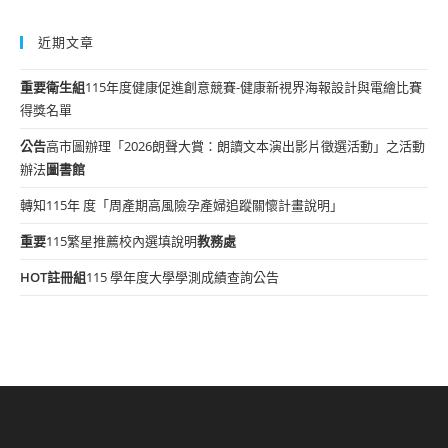
近期文章
重要
衛生組
115年度健康促進創意競賽-健康新視界海報設計與電繪比賽
得獎名單
公告
高市圖辦理「2026朗聲大賞：朗讀文本演出影片徵選活動」之活動
辦法
圖書館
轉知115年 度「周產期高風險孕產婦追蹤關懷計畫說明」
重要
115繁星推薦校內選填說明
教務處
HOT
註冊組
115 學年度大學學測成績查詢公告