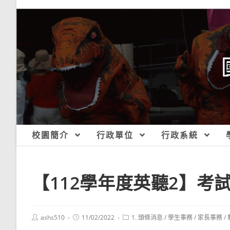
跳
轉
至
主
要
內
容
校園簡介
行政單位
行政系統
【112學年度英聽2】考
Post
Post
Post
ashs510
11/02/2022
1. 頭條消息
/
學生事務
/
家長事務
/
author:
published:
category: