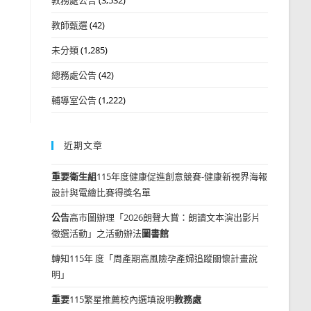
教師甄選
(42)
未分類
(1,285)
總務處公告
(42)
輔導室公告
(1,222)
近期文章
重要
衛生組
115年度健康促進創意競賽-健康新視界海報
設計與電繪比賽得獎名單
公告
高市圖辦理「2026朗聲大賞：朗讀文本演出影片
徵選活動」之活動辦法
圖書館
轉知115年 度「周產期高風險孕產婦追蹤關懷計畫說
明」
重要
115繁星推薦校內選填說明
教務處