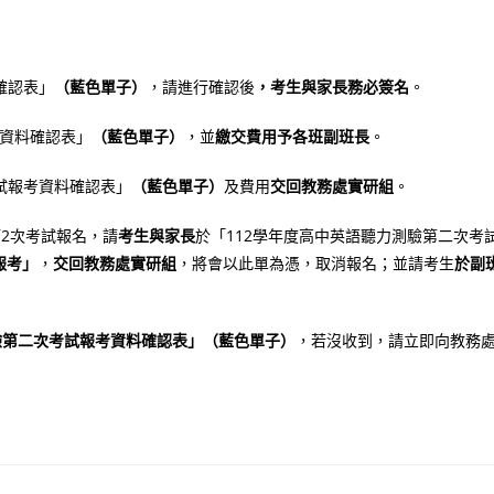
確認表」
（藍色單子）
，請進行確認後
，考生與家長務必簽名
。
考資料確認表」
（藍色單子）
，並
繳交費用予各班副班長
。
試報考資料確認表」
（藍色單子）
及費用
交回教務處實研組
。
第2次考試報名，請
考生與家長
於「112學年度高中英語聽力測驗第二次考
報考」
，
交回教務處實研組
，將會以此單為憑，取消報名；並請考生
於副
驗第二次考試報考資料確認表」
（藍色單子）
，若沒收到，請立即向教務