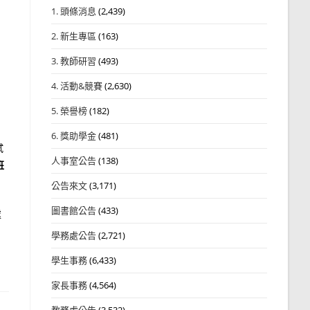
1. 頭條消息
(2,439)
2. 新生專區
(163)
3. 教師研習
(493)
4. 活動&競賽
(2,630)
5. 榮譽榜
(182)
6. 獎助學金
(481)
試
人事室公告
(138)
班
公告來文
(3,171)
圖書館公告
(433)
處
學務處公告
(2,721)
學生事務
(6,433)
家長事務
(4,564)
教務處公告
(3,532)