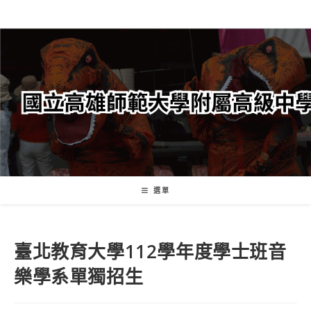
跳
轉
至
主
要
內
容
選單
臺北教育大學112學年度學士班音
樂學系單獨招生