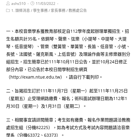
Post
Post
ashs510
11/03/2022
author:
published:
Post
1. 頭條消息
/
學生事務
/
家長事務
/
教務處公告
category:
一、本校音樂學系獲教育部核定自112學年度起辦理單獨招生，招
生名額共計35名，依鋼琴、聲樂、弦樂（小提琴、中提琴、大提
琴、低音提琴）、管樂（雙簧管、單簧管、長笛、低音管、小號、
長號、法國號、薩克斯風、上低音號）及理論作曲等主修樂器別分
組招生，招生簡章已於111年10月11日公告，並於10月24日修正
部分內容，已公告於本校日間學制招生網頁
（http://exam.ntue.edu.tw），請自行下載列印。
二、旨揭招生訂於111年11月7日（星期一）起至111年11月25日
（星期五）止受理網路繳費、報名；術科面試辦理日期為112年1
月30日（星期一）及1月31日（星期二）。
三、相關事宜請詳閱簡章；考生如有繳費、報名作業問題請洽教務
處招生組（分機82225），如為考試方式及考試內容問題請洽音樂
學系（分機63372、63373）。