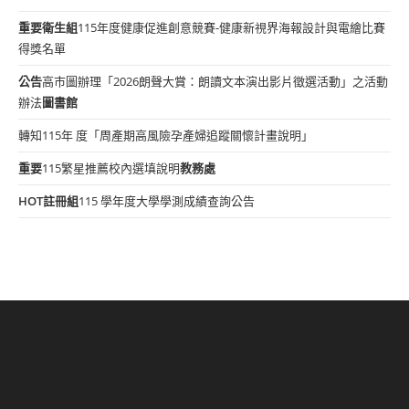
重要
衛生組
115年度健康促進創意競賽-健康新視界海報設計與電繪比賽
得獎名單
公告
高市圖辦理「2026朗聲大賞：朗讀文本演出影片徵選活動」之活動
辦法
圖書館
轉知115年 度「周產期高風險孕產婦追蹤關懷計畫說明」
重要
115繁星推薦校內選填說明
教務處
HOT
註冊組
115 學年度大學學測成績查詢公告