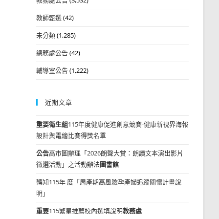
教師甄選
(42)
未分類
(1,285)
總務處公告
(42)
輔導室公告
(1,222)
近期文章
重要
衛生組
115年度健康促進創意競賽-健康新視界海報
設計與電繪比賽得獎名單
公告
高市圖辦理「2026朗聲大賞：朗讀文本演出影片
徵選活動」之活動辦法
圖書館
轉知115年 度「周產期高風險孕產婦追蹤關懷計畫說
明」
重要
115繁星推薦校內選填說明
教務處