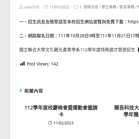
Post
Post
Post
ashs510
11/07/2022
1. 頭條消息
/
學生事務
/
家長事務
/
author:
published:
category:
一、招生訊息及簡章請至本校招生網站瀏覽與免費下載：https://reur
二、網路報名日期：111年10月28日9時至111年11月21日17
國立聯合大學文化觀光產業學系112學年度特殊選才管道招生
Post Views:
142
相關內容
112學年度校慶晚會暨運動會邀請
醒吾科技大
卡
學年獨
11/02/2023