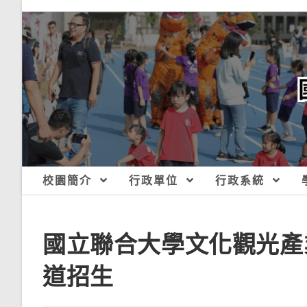
跳
轉
至
主
要
內
容
校園簡介
行政單位
行政系統
國立聯合大學文化觀光產
道招生