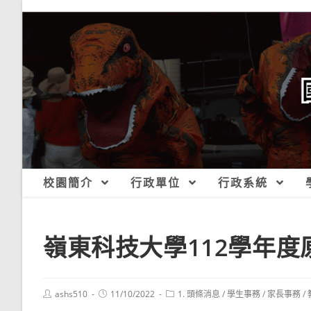
跳
轉
至
主
要
內
容
校園簡介
行政單位
行政系統
嶺東科技大學112學年
Post
Post
Post
ashs510
11/10/2022
1. 頭條消息
/
學生事務
/
家長事務
/
author:
published:
category: