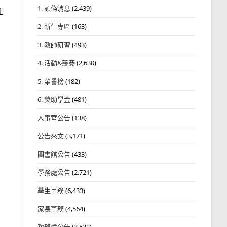
1. 頭條消息
(2,439)
住
2. 新生專區
(163)
3. 教師研習
(493)
4. 活動&競賽
(2,630)
5. 榮譽榜
(182)
6. 獎助學金
(481)
人事室公告
(138)
公告來文
(3,171)
圖書館公告
(433)
學務處公告
(2,721)
學生事務
(6,433)
家長事務
(4,564)
教務處公告
(3,532)