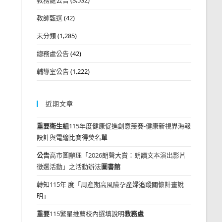
教師甄選
(42)
未分類
(1,285)
總務處公告
(42)
輔導室公告
(1,222)
近期文章
重要
衛生組
115年度健康促進創意競賽-健康新視界海報
設計與電繪比賽得獎名單
公告
高市圖辦理「2026朗聲大賞：朗讀文本演出影片
徵選活動」之活動辦法
圖書館
轉知115年 度「周產期高風險孕產婦追蹤關懷計畫說
明」
重要
115繁星推薦校內選填說明
教務處