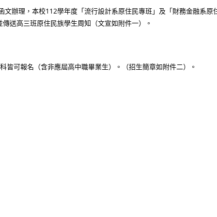
158號函文辦理，本校112學年度「流行設計系原住民專班」及「財務金融系原
並傳送高三班原住民族學生周知（文宣如附件一）。
類科皆可報名（含非應屆高中職畢業生）。（招生簡章如附件二）。