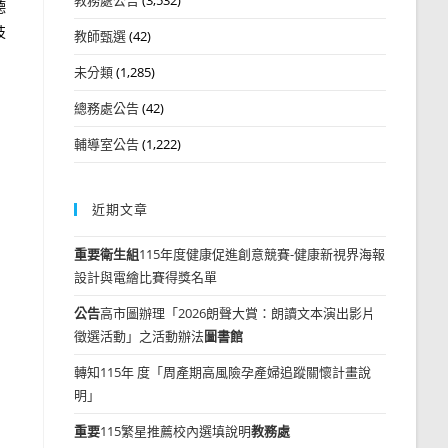
德
技
教師甄選
(42)
未分類
(1,285)
總務處公告
(42)
輔導室公告
(1,222)
近期文章
重要
衛生組
115年度健康促進創意競賽-健康新視界海報
設計與電繪比賽得獎名單
公告
高市圖辦理「2026朗聲大賞：朗讀文本演出影片
徵選活動」之活動辦法
圖書館
轉知115年 度「周產期高風險孕產婦追蹤關懷計畫說
明」
重要
115繁星推薦校內選填說明
教務處