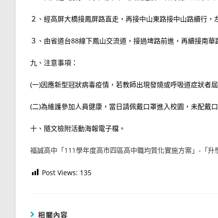
２、經高屏大橋接鳳屏路直走，再接中山東路接中山路續行，
３、由省道台88線下鳳山交流道，接過埤路前進，再續接南華
九、注意事項：
(一)因應新型冠狀病毒疫情，若教師出現發燒或呼吸道症狀者
(二)為維護參加人員健康，當日請佩戴口罩進入校園，未配戴
十、隨文檢附活動海報電子檔。
福誠高中「111學年度高市四區高中職均質化實施方案」-「升
Post Views:
135
相關內容