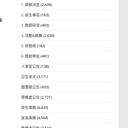
1. 頭條消息
(2,439)
2. 新生專區
(163)
躍
3. 教師研習
(493)
4. 活動&競賽
(2,630)
5. 榮譽榜
(182)
6. 獎助學金
(481)
人事室公告
(138)
公告來文
(3,171)
圖書館公告
(433)
學務處公告
(2,721)
學生事務
(6,433)
家長事務
(4,564)
教務處公告
(3,532)