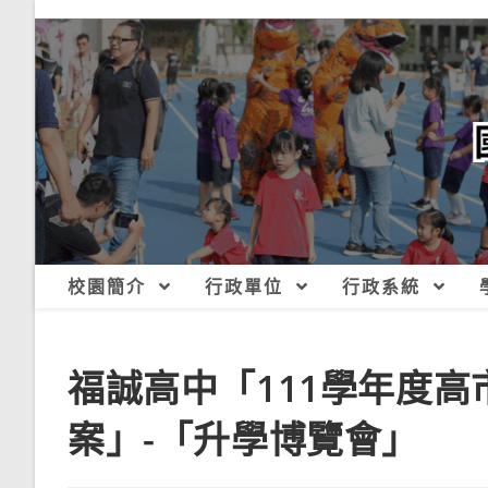
跳
轉
至
主
要
內
容
校園簡介
行政單位
行政系統
福誠高中「111學年度
案」-「升學博覽會」