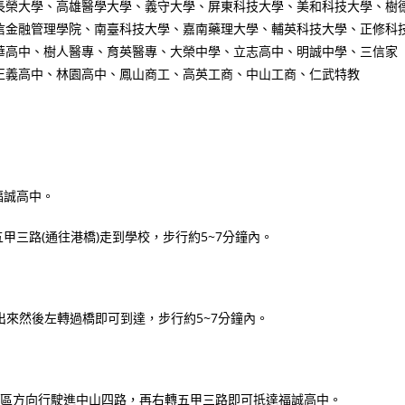
長榮大學、高雄醫學大學、義守大學、屏東科技大學、美和科技大學、樹
信金融管理學院、南臺科技大學、嘉南藥理大學、輔英科技大學、正修科
華高中、樹人醫專、育英醫專、大榮中學、立志高中、明誠中學、三信家
正義高中、林園高中、鳳山商工、高英工商、中山工商、仁武特教
福誠高中。
甲三路(通往港橋)走到學校，步行約5~7分鐘內。
口出來然後左轉過橋即可到達，步行約5~7分鐘內。
市區方向行駛進中山四路，再右轉五甲三路即可抵達福誠高中。