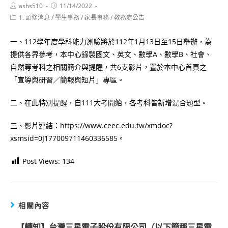
Post
Post
ashs510
11/14/2022
author:
published:
Post
1. 頭條消息
/
學生事務
/
家長事務
/
教務處公告
category:
一、112學年度學科能力測驗將於112年1月13日至15日舉辦，為
提供各界參考，本中心錄製國文、英文、數學A、數學B、社會、
自然等考科之相關簡介與提醒，共6支影片，置於本中心首頁之
「宣導與研習／簡報與短片」專區。
二、在此特別提醒，自111大考開始，各考科皆新增混合題型。
三、影片連結：https://www.ceec.edu.tw/xmdoc?
xsmsid=0J177009711460336585。
Post Views:
134
相關內容
【轉知】台灣三星電子股份有限公司（以下簡稱三星電