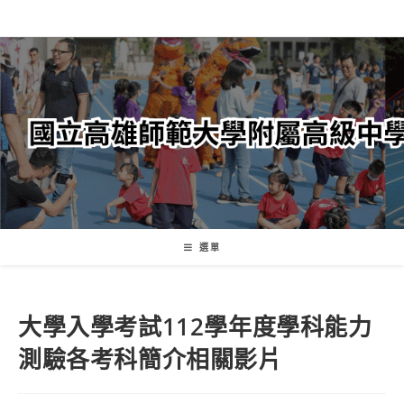
跳
轉
至
主
要
內
容
選單
大學入學考試112學年度學科能力
測驗各考科簡介相關影片