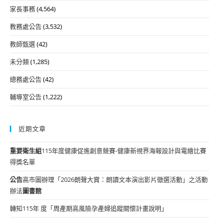
家長事務
(4,564)
教務處公告
(3,532)
教師甄選
(42)
未分類
(1,285)
總務處公告
(42)
輔導室公告
(1,222)
近期文章
重要
衛生組
115年度健康促進創意競賽-健康新視界海報設計與電繪比賽
得獎名單
公告
高市圖辦理「2026朗聲大賞：朗讀文本演出影片徵選活動」之活動
辦法
圖書館
轉知115年 度「周產期高風險孕產婦追蹤關懷計畫說明」