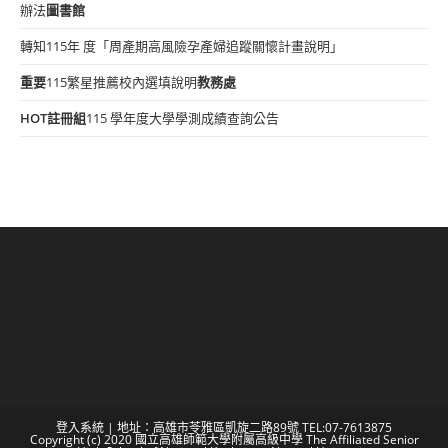
辦法
圖書館
轉知115年 度「周產期高風險孕產婦追蹤關懷計畫說明」
重要
115繁星推薦校內選填說明
教務處
HOT
註冊組
115 學年度大學學測成績查詢公告
登入系統
| 地址：高雄市苓雅區凱旋二路89號 TEL:07-7613875
Copyright (c) 2020 國立高雄師範大學附屬高級中學 The Affiliated Senior