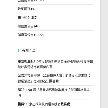
教師甄選
(42)
未分類
(1,285)
總務處公告
(42)
輔導室公告
(1,222)
近期文章
重要
衛生組
115年度健康促進創意競賽-健康新視界海報
設計與電繪比賽得獎名單
公告
高市圖辦理「2026朗聲大賞：朗讀文本演出影片
徵選活動」之活動辦法
圖書館
轉知115年 度「周產期高風險孕產婦追蹤關懷計畫說
明」
重要
115繁星推薦校內選填說明
教務處