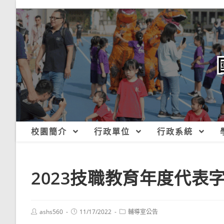
跳
轉
至
主
要
內
容
校園簡介
行政單位
行政系統
2023技職教育年度代表
Post
Post
Post
ashs560
11/17/2022
輔導室公告
author:
published:
category: