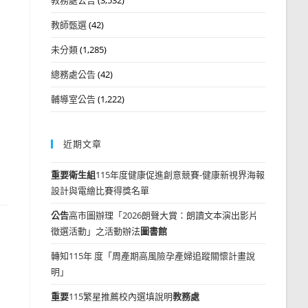
教師甄選
(42)
未分類
(1,285)
總務處公告
(42)
輔導室公告
(1,222)
近期文章
重要
衛生組
115年度健康促進創意競賽-健康新視界海報
設計與電繪比賽得獎名單
公告
高市圖辦理「2026朗聲大賞：朗讀文本演出影片
徵選活動」之活動辦法
圖書館
轉知115年 度「周產期高風險孕產婦追蹤關懷計畫說
明」
重要
115繁星推薦校內選填說明
教務處