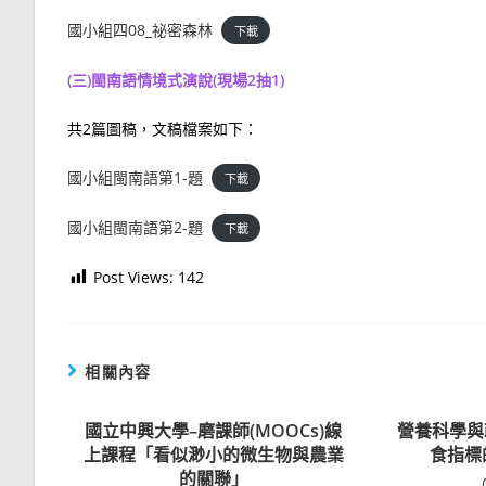
國小組四08_祕密森林
下載
(三)閩南語情境式演說(現場2抽1)
共2篇圖稿，文稿檔案如下：
國小組閩南語第1-題
下載
國小組閩南語第2-題
下載
Post Views:
142
相關內容
國立中興大學–磨課師(MOOCs)線
營養科學與
上課程「看似渺小的微生物與農業
食指標
的關聯」