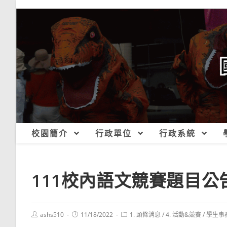
跳
轉
至
主
要
內
容
校園簡介
行政單位
行政系統
111校內語文競賽題目公告
Post
Post
Post
ashs510
11/18/2022
1. 頭條消息
/
4. 活動&競賽
/
學生事
author:
published:
category: