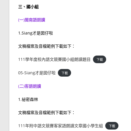
三、國小組
(一)閩南語朗讀
1.Siang才是囡仔啦
文稿檔案及音檔範例下載如下：
111學年度校內語文競賽國小組朗讀題目
下載
05-Siang才是囡仔啦
下載
(二)客語朗讀
1.祕密森林
文稿檔案及音檔範例下載如下：
111年附中語文競賽客家語朗讀文章國小學生組
下載