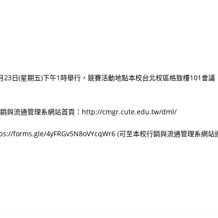
月23日(星期五)下午1時舉行，競賽活動地點本校台北校區格致樓101會議
系網站首頁：http://cmgr.cute.edu.tw/dml/
forms.gle/4yFRGv5N8oVYcqWr6 (可至本校行銷與流通管理系網站