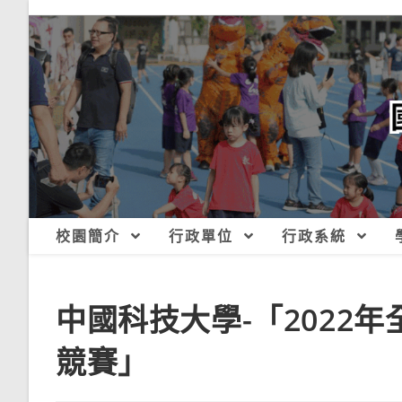
跳
轉
至
主
要
內
容
校園簡介
行政單位
行政系統
中國科技大學-「2022
競賽」