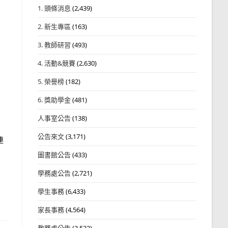
1. 頭條消息
(2,439)
2. 新生專區
(163)
3. 教師研習
(493)
4. 活動&競賽
(2,630)
5. 榮譽榜
(182)
6. 獎助學金
(481)
人事室公告
(138)
公告來文
(3,171)
連
圖書館公告
(433)
學務處公告
(2,721)
學生事務
(6,433)
家長事務
(4,564)
教務處公告
(3,532)