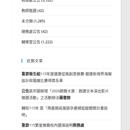
教師甄選
(42)
未分類
(1,285)
總務處公告
(42)
輔導室公告
(1,222)
近期文章
重要
衛生組
115年度健康促進創意競賽-健康新視界海報
設計與電繪比賽得獎名單
公告
高市圖辦理「2026朗聲大賞：朗讀文本演出影片
徵選活動」之活動辦法
圖書館
轉知115年 度「周產期高風險孕產婦追蹤關懷計畫說
明」
重要
115繁星推薦校內選填說明
教務處