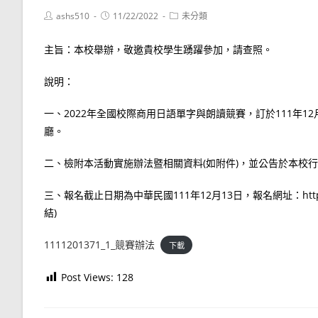
Post
Post
Post
ashs510
11/22/2022
未分類
author:
published:
category:
主旨：本校舉辦，敬邀貴校學生踴躍參加，請查照。
說明：
一、2022年全國校際商用日語單字與朗讀競賽，訂於111年12
廳。
二、檢附本活動實施辦法暨相關資料(如附件)，並公告於本校行銷與流通管理
三、報名截止日期為中華民國111年12月13日，報名網址：https://
結)
1111201371_1_競賽辦法
下載
Post Views:
128