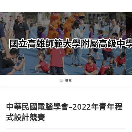
跳
轉
至
主
要
內
容
選單
中華民國電腦學會–2022年青年程
式設計競賽