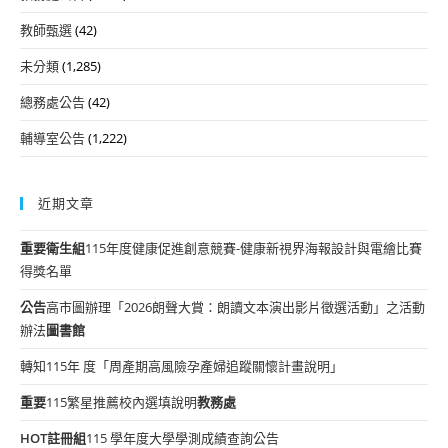
教師甄選
(42)
未分類
(1,285)
總務處公告
(42)
輔導室公告
(1,222)
近期文章
重要
衛生組
115年度健康促進創意競賽-健康新視界海報設計與電繪比賽
得獎名單
公告
高市圖辦理「2026朗聲大賞：朗讀文本演出影片徵選活動」之活動
辦法
圖書館
轉知115年 度「周產期高風險孕產婦追蹤關懷計畫說明」
重要
115繁星推薦校內選填說明
教務處
HOT
註冊組
115 學年度大學學測成績查詢公告