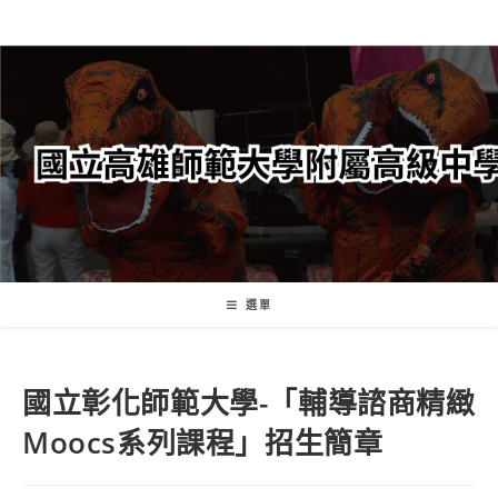
跳
轉
至
主
要
內
容
選單
國立彰化師範大學-「輔導諮商精緻
Moocs系列課程」招生簡章