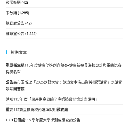
教師甄選
(42)
未分類
(1,285)
總務處公告
(42)
輔導室公告
(1,222)
近期文章
重要
衛生組
115年度健康促進創意競賽-健康新視界海報設計與電繪比賽
得獎名單
公告
高市圖辦理「2026朗聲大賞：朗讀文本演出影片徵選活動」之活動
辦法
圖書館
轉知115年 度「周產期高風險孕產婦追蹤關懷計畫說明」
重要
115繁星推薦校內選填說明
教務處
HOT
註冊組
115 學年度大學學測成績查詢公告