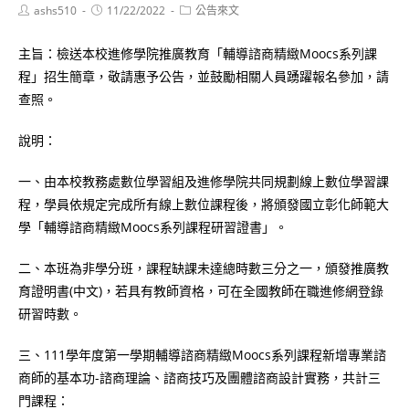
Post
Post
Post
ashs510
11/22/2022
公告來文
author:
published:
category:
主旨：檢送本校進修學院推廣教育「輔導諮商精緻Moocs系列課
程」招生簡章，敬請惠予公告，並鼓勵相關人員踴躍報名參加，請
查照。
說明：
一、由本校教務處數位學習組及進修學院共同規劃線上數位學習課
程，學員依規定完成所有線上數位課程後，將頒發國立彰化師範大
學「輔導諮商精緻Moocs系列課程研習證書」。
二、本班為非學分班，課程缺課未達總時數三分之一，頒發推廣教
育證明書(中文)，若具有教師資格，可在全國教師在職進修網登錄
研習時數。
三、111學年度第一學期輔導諮商精緻Moocs系列課程新增專業諮
商師的基本功-諮商理論、諮商技巧及團體諮商設計實務，共計三
門課程：