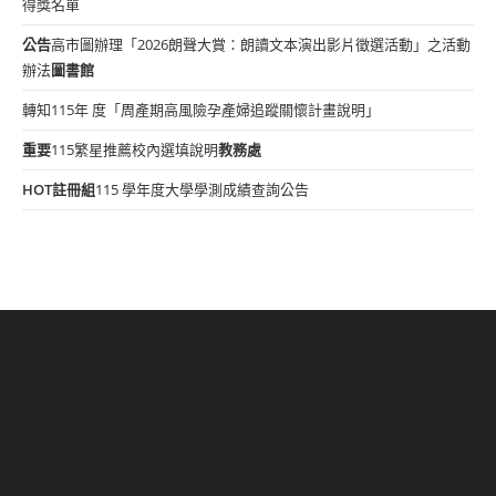
得獎名單
公告
高市圖辦理「2026朗聲大賞：朗讀文本演出影片徵選活動」之活動
辦法
圖書館
轉知115年 度「周產期高風險孕產婦追蹤關懷計畫說明」
重要
115繁星推薦校內選填說明
教務處
HOT
註冊組
115 學年度大學學測成績查詢公告