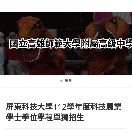
跳
轉
至
主
要
內
容
選單
屏東科技大學112學年度科技農業
學士學位學程單獨招生