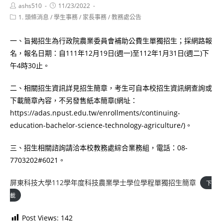
Post
Post
ashs510
11/23/2022
author:
published:
Post
1. 頭條消息
/
學生事務
/
家長事務
/
教務處公告
category:
一、旨揭招生為行政院農業委員會補助公費生單獨招生；採網路報
名，報名日期：自111年12月19日(週一)至112年1月31日(週二)下
午4時30止。
二、相關招生資訊詳見招生簡章，考生可自本校招生資訊網查詢或
下載簡章內容，不另發售紙本簡章(網址：
https://adas.npust.edu.tw/enrollments/continuing-
education-bachelor-science-technology-agriculture/)。
三、招生相關諮詢請洽本校教務處綜合業務組，電話：08-
7703202#6021。
屏東科技大學112學年度科技農業學士學位學程單獨招生簡章
下
載
Post Views:
142