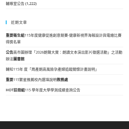
輔導室公告
(1,222)
近期文章
重要
衛生組
115年度健康促進創意競賽-健康新視界海報設計與電繪比賽
得獎名單
公告
高市圖辦理「2026朗聲大賞：朗讀文本演出影片徵選活動」之活動
辦法
圖書館
轉知115年 度「周產期高風險孕產婦追蹤關懷計畫說明」
重要
115繁星推薦校內選填說明
教務處
HOT
註冊組
115 學年度大學學測成績查詢公告