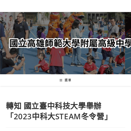
跳
轉
至
主
要
內
容
選單
轉知 國立臺中科技大學舉辦
「2023中科大STEAM冬令營」