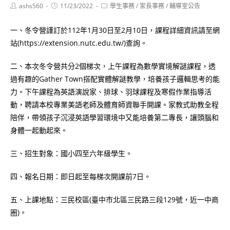
Post
Post
Post
ashs560
11/23/2022
學生事務
/
家長事務
/
輔導室公告
author:
published:
category:
一、冬令營謹訂於112年1月30日至2月10日，課程詳細資訊請至網
站(https://extension.nutc.edu.tw/)查詢。
二、本次冬令營共分2個梯次，上午課程為數學實境解謎課程，透
過有趣的Gather Town搭配實體解謎教學，培養孩子邏輯思考的能
力。下午課程為英語演說家、排球、羽球課程及寒假作業指導活
動，聘請本校專業美語老師及體育師資聯手開課。家教式助教全程
陪伴，帶領孩子沉浸英語學習環境中又能培養第二專長，讓頭腦和
身體一起動起來。
三、招生對象：國小四至六年級學生。
四、報名日期：即日起至每梯次開課前7日。
五、上課地點：三民校區(臺中市北區三民路三段129號，近一中商
圈)。