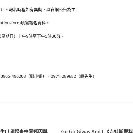
12時止。報名時程如有異動，以官網公告為主。
istration-form填寫報名資料。
日（星期日）上午9時至下午5時30分。
：0965-496208（鄭小姐）、0971-289682（簡先生）
校生Chill起來校園迷因與
Go Go Giwas And I 《吉娃斯愛科