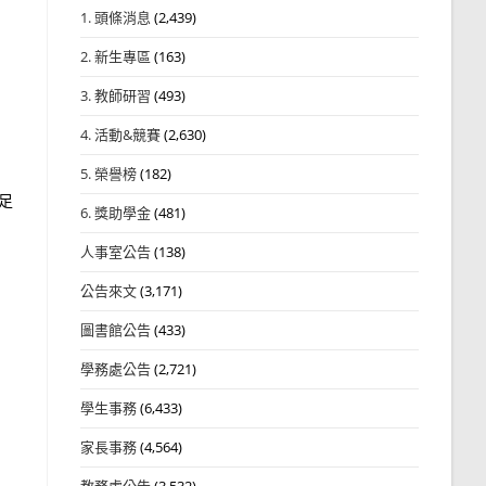
1. 頭條消息
(2,439)
2. 新生專區
(163)
3. 教師研習
(493)
4. 活動&競賽
(2,630)
5. 榮譽榜
(182)
足
6. 獎助學金
(481)
人事室公告
(138)
公告來文
(3,171)
圖書館公告
(433)
學務處公告
(2,721)
學生事務
(6,433)
家長事務
(4,564)
教務處公告
(3,532)