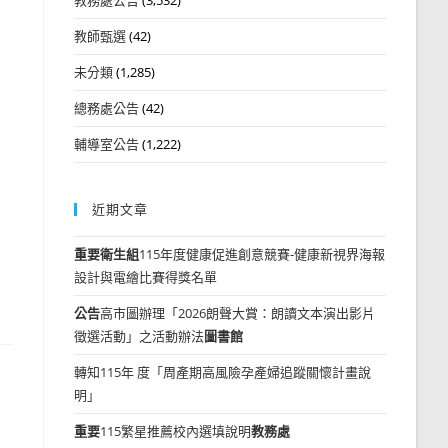
教師甄選
(42)
未分類
(1,285)
總務處公告
(42)
輔導室公告
(1,222)
近期文章
重要
衛生組
115年度健康促進創意競賽-健康新視界海報
設計與電繪比賽得獎名單
公告
高市圖辦理「2026朗聲大賞：朗讀文本演出影片
徵選活動」之活動辦法
圖書館
轉知115年 度「周產期高風險孕產婦追蹤關懷計畫說
明」
重要
115繁星推薦校內選填說明
教務處