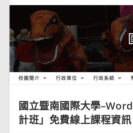
跳
轉
至
主
要
內
容
校園簡介
行政單位
行政系統
國立暨南國際大學–Word
計班」免費線上課程資訊