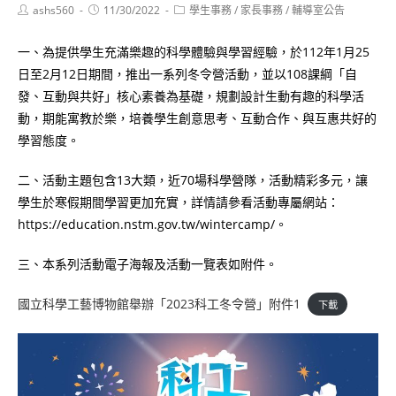
Post
Post
Post
ashs560
11/30/2022
學生事務
/
家長事務
/
輔導室公告
author:
published:
category:
一、為提供學生充滿樂趣的科學體驗與學習經驗，於112年1月25
日至2月12日期間，推出一系列冬令營活動，並以108課綱「自
發、互動與共好」核心素養為基礎，規劃設計生動有趣的科學活
動，期能寓教於樂，培養學生創意思考、互動合作、與互惠共好的
學習態度。
二、活動主題包含13大類，近70場科學營隊，活動精彩多元，讓
學生於寒假期間學習更加充實，詳情請參看活動專屬網站：
https://education.nstm.gov.tw/wintercamp/。
三、本系列活動電子海報及活動一覽表如附件。
國立科學工藝博物館舉辦「2023科工冬令營」附件1
下載