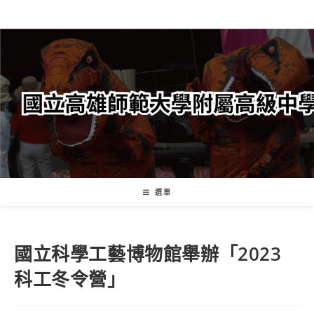
跳
轉
至
主
要
內
容
選單
國立科學工藝博物館舉辦「2023
科工冬令營」