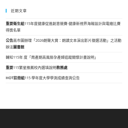
近期文章
重要
衛生組
115年度健康促進創意競賽-健康新視界海報設計與電繪比賽
得獎名單
公告
高市圖辦理「2026朗聲大賞：朗讀文本演出影片徵選活動」之活動
辦法
圖書館
轉知115年 度「周產期高風險孕產婦追蹤關懷計畫說明」
重要
115繁星推薦校內選填說明
教務處
HOT
註冊組
115 學年度大學學測成績查詢公告