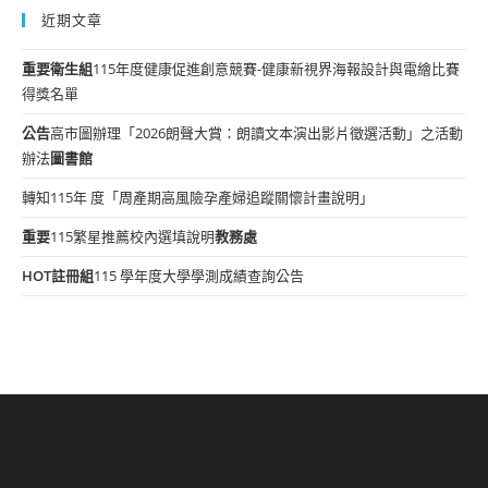
近期文章
重要
衛生組
115年度健康促進創意競賽-健康新視界海報設計與電繪比賽
得獎名單
公告
高市圖辦理「2026朗聲大賞：朗讀文本演出影片徵選活動」之活動
辦法
圖書館
轉知115年 度「周產期高風險孕產婦追蹤關懷計畫說明」
重要
115繁星推薦校內選填說明
教務處
HOT
註冊組
115 學年度大學學測成績查詢公告