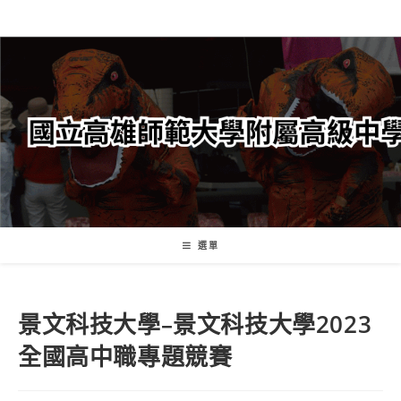
跳
轉
至
主
要
內
容
選單
景文科技大學–景文科技大學2023
全國高中職專題競賽