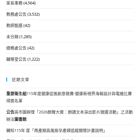
家長事務
(4,564)
教務處公告
(3,532)
教師甄選
(42)
未分類
(1,285)
總務處公告
(42)
輔導室公告
(1,222)
近期文章
重要
衛生組
115年度健康促進創意競賽-健康新視界海報設計與電繪比賽
得獎名單
公告
高市圖辦理「2026朗聲大賞：朗讀文本演出影片徵選活動」之活動
辦法
圖書館
轉知115年 度「周產期高風險孕產婦追蹤關懷計畫說明」