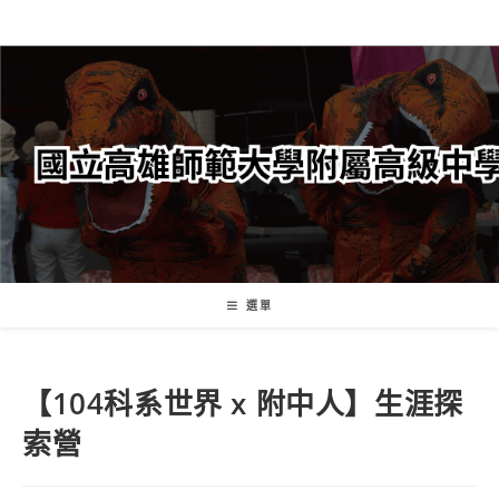
跳
轉
至
主
要
內
容
選單
【104科系世界 x 附中人】生涯探
索營