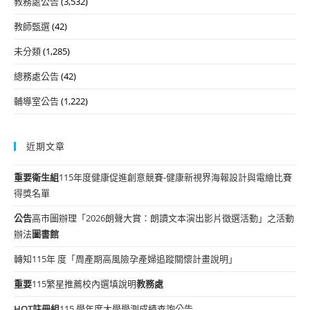
教務處公告
(3,532)
教師甄選
(42)
未分類
(1,285)
總務處公告
(42)
輔導室公告
(1,222)
近期文章
重要
衛生組
115年度健康促進創意競賽-健康新視界海報設計與電繪比賽
得獎名單
公告
高市圖辦理「2026朗聲大賞：朗讀文本演出影片徵選活動」之活動
辦法
圖書館
轉知115年 度「周產期高風險孕產婦追蹤關懷計畫說明」
重要
115繁星推薦校內選填說明
教務處
HOT
註冊組
115 學年度大學學測成績查詢公告