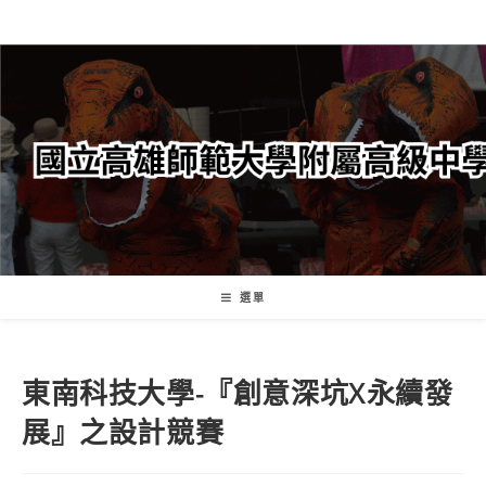
跳
轉
至
主
要
內
容
選單
東南科技大學-『創意深坑X永續發
展』之設計競賽