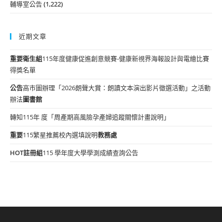
輔導室公告
(1,222)
近期文章
重要
衛生組
115年度健康促進創意競賽-健康新視界海報設計與電繪比賽
得獎名單
公告
高市圖辦理「2026朗聲大賞：朗讀文本演出影片徵選活動」之活動
辦法
圖書館
轉知115年 度「周產期高風險孕產婦追蹤關懷計畫說明」
重要
115繁星推薦校內選填說明
教務處
HOT
註冊組
115 學年度大學學測成績查詢公告