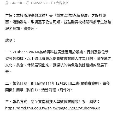
Post
Post
Post
ashs510
12/05/2022
公告來文
author:
published:
category:
主旨：本校辦理高教深耕計畫『創意深坑X永續發展』之設計競
賽、活動辦法，敬請惠予公告周知，並鼓勵貴校相關科系學生踴躍
報名參加，請查照。
說明：
一、VTuber、VR/AR為新興科技廣泛應用於娛樂、行銷及數位學
習等各領域，以上述比賽來以培養數位媒體人才為目的，將在地之
文化、美食、休閒展現出來，讓深坑的特色及美好繼續的發展下
去。
二、報名日期：即日起至111年12月20日(二)相關競賽說明，請參
閱徵件簡章（附件1)、活動海報（附件2)。
三、報名方式：請至東南科技大學數位媒體設計系。網站：
https://dmd.tnu.edu.tw/zh_tw/page5/2022VtuberVRAR