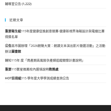
輔導室公告
(1,222)
近期文章
重要
衛生組
115年度健康促進創意競賽-健康新視界海報設計與電繪比賽
得獎名單
公告
高市圖辦理「2026朗聲大賞：朗讀文本演出影片徵選活動」之活動
辦法
圖書館
轉知115年 度「周產期高風險孕產婦追蹤關懷計畫說明」
重要
115繁星推薦校內選填說明
教務處
HOT
註冊組
115 學年度大學學測成績查詢公告