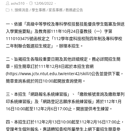
Post
Post
ashs510
12/06/2022
author:
published:
Post
1. 頭條消息
/
學生事務
/
家長事務
/
教務處公告
category:
一、依據「高級中等學校及專科學校技藝技能優良學生甄審及保送
入學實施要點」及教育部111年10月24日臺教技（一）字第
1110103475號函核定之「112學年度科技校院四年制及專科學校
二年制聯合甄選招生規定」，辦理本招生。
二、旨揭招生各階段重要日期及其他詳細規定，務必詳閱招生簡
章，招生簡章訂於111年12月8日起於本招生官網
(https://www.jctv.ntut.edu.tw/enter42/skill/)公告並提供下載，
簡章查詢系統於同日10:00起開放查詢使用。
三、本招生「網路報名系統練習版」、「繳款帳號查詢及繳款單列
印系統練習版」及「網路登記志願序系統練習版」將於112年1月
16日10:00起至112年2月6日17:00止，開放提供考生練習。
四、本招生訂於112年2月13日10:00起至112年2月16日17:00止，
受理考生個別報名，惠請轉知貴校所屬學生上網下載招生簡章參