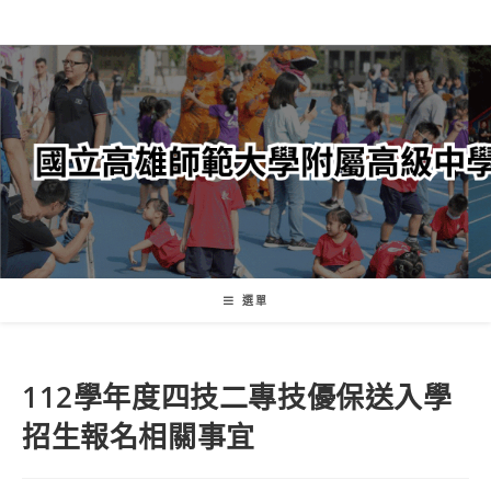
跳
轉
至
主
要
內
容
選單
112學年度四技二專技優保送入學
招生報名相關事宜