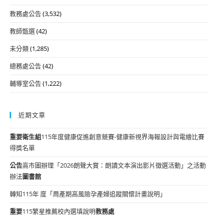
教務處公告
(3,532)
教師甄選
(42)
未分類
(1,285)
總務處公告
(42)
輔導室公告
(1,222)
近期文章
重要
衛生組
115年度健康促進創意競賽-健康新視界海報設計與電繪比賽
得獎名單
公告
高市圖辦理「2026朗聲大賞：朗讀文本演出影片徵選活動」之活動
辦法
圖書館
轉知115年 度「周產期高風險孕產婦追蹤關懷計畫說明」
重要
115繁星推薦校內選填說明
教務處