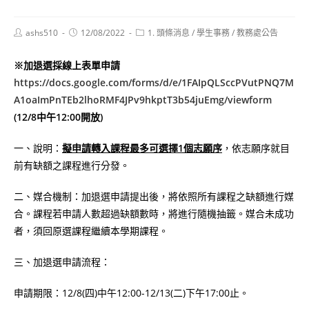
Post
Post
Post
ashs510
12/08/2022
1. 頭條消息
/
學生事務
/
教務處公告
author:
published:
category:
※加退選採線上表單申請
https://docs.google.com/forms/d/e/1FAIpQLSccPVutPNQ7M
A1oaImPnTEb2lhoRMF4JPv9hkptT3b54juEmg/viewform
(12/8中午12:00開放)
一、說明：
擬申請轉入課程最多可選擇1個志願序
，依志願序就目
前有缺額之課程進行分發。
二、媒合機制：加退選申請提出後，將依照所有課程之缺額進行媒
合。課程若申請人數超過缺額數時，將進行隨機抽籤。媒合未成功
者，須回原選課程繼續本學期課程。
三、加退選申請流程：
申請期限：12/8(四)中午12:00-12/13(二)下午17:00止。