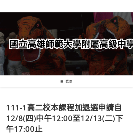
跳
轉
至
主
要
內
容
選單
111-1高二校本課程加退選申請自
12/8(四)中午12:00至12/13(二)下
午17:00止