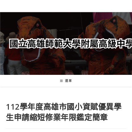
跳
轉
至
主
要
內
容
選單
112學年度高雄市國小資賦優異學
生申請縮短修業年限鑑定簡章