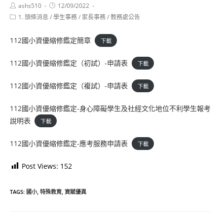
Post
Post
ashs510
12/09/2022
author:
published:
Post
1. 頭條消息
/
學生事務
/
家長事務
/
教務處公告
category:
112國小資優縮修鑑定簡章
下載
112國小資優縮修鑑定（初試）-申請表
下載
112國小資優縮修鑑定（複試）-申請表
下載
112國小資優縮修鑑定-身心障礙學生及社經文化地位不利學生報考
說明表
下載
112國小資優縮修鑑定-應考服務申請表
下載
Post Views:
152
TAGS:
國小
,
特殊教育
,
資賦優異