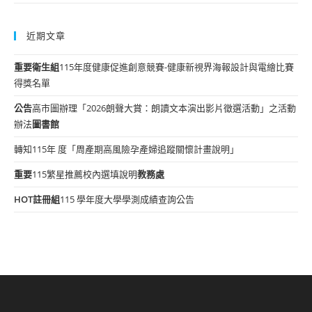
近期文章
重要
衛生組
115年度健康促進創意競賽-健康新視界海報設計與電繪比賽
得獎名單
公告
高市圖辦理「2026朗聲大賞：朗讀文本演出影片徵選活動」之活動
辦法
圖書館
轉知115年 度「周產期高風險孕產婦追蹤關懷計畫說明」
重要
115繁星推薦校內選填說明
教務處
HOT
註冊組
115 學年度大學學測成績查詢公告